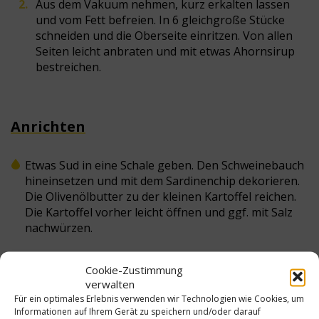
Aus dem Vakuum nehmen, kurz erkalten lassen
und vom Fett befreien. In 6 gleichgroße Stücke
schneiden und die Oberseite einritzen. Von allen
Seiten leicht anbraten und mit etwas Ahornsirup
bestreichen.
Anrichten
Etwas Sud in eine Schale geben. Den Schweinebauch
hineinsetzen und mit dem Sardinenchip dekorieren.
Die Olivenölbutter zu der kleinen Kartoffel reichen.
Die Kartoffel vorher leicht öffnen und ggf. mit Salz
nachwürzen.
Cookie-Zustimmung
verwalten
Für ein optimales Erlebnis verwenden wir Technologien wie Cookies, um
Informationen auf Ihrem Gerät zu speichern und/oder darauf