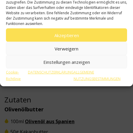
zuzugreifen. Die Zustimmung zu diesen Technologien ermöglicht es uns,
Daten über das Surfverhalten oder eindeutige Identifikatoren dieser
Website zu verarbeiten. Eine fehlende Zustimmung oder ein Widerruf
der Zustimmung kann sich negativ auf bestimmte Merkmale und
Funktionen auswirken.
Akzeptieren
Verweigern
Einstellungen anzeigen
Cookie-
DATENSCHUTZERKLÄRUNG
ALLGEMEINE
Richtlinie
NUTZUNGSBESTIMMUNGEN
30 min
Mittelschwer
Zutaten
Olivenölbutter
100ml
Olivenöl aus Spanien
50g Kakaobutter