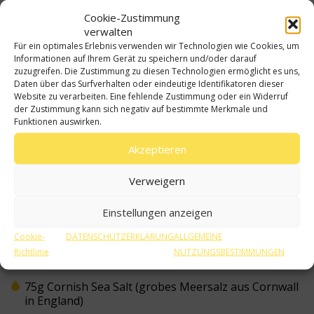
Cookie-Zustimmung
verwalten
Für ein optimales Erlebnis verwenden wir Technologien wie Cookies, um
Informationen auf Ihrem Gerät zu speichern und/oder darauf
zuzugreifen. Die Zustimmung zu diesen Technologien ermöglicht es uns,
Daten über das Surfverhalten oder eindeutige Identifikatoren dieser
Website zu verarbeiten. Eine fehlende Zustimmung oder ein Widerruf
der Zustimmung kann sich negativ auf bestimmte Merkmale und
Funktionen auswirken.
Akzeptieren
Verweigern
30 min
Mittelschwer
Einstellungen anzeigen
Zutaten
Cookie-
DATENSCHUTZERKLÄRUNG
ALLGEMEINE
Richtlinie
NUTZUNGSBESTIMMUNGEN
300g Doradenfilet (ohne Haut)
75g Cornish Sea Salt (grobes Meersalz aus Cornwall
in England)