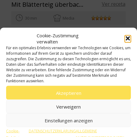
Mit Blätterteig überbackene Meeresfrüchtecreme
Ver receta
30 min
Media
Cookie-Zustimmung
verwalten
Für ein optimales Erlebnis verwenden wir Technologien wie Cookies, um
Informationen auf Ihrem Gerät zu speichern und/oder darauf
zuzugreifen. Die Zustimmung zu diesen Technologien ermöglicht es uns,
Daten über das Surfverhalten oder eindeutige Identifikatoren dieser
Website zu verarbeiten. Eine fehlende Zustimmung oder ein Widerruf
der Zustimmung kann sich negativ auf bestimmte Merkmale und
Funktionen auswirken.
Akzeptieren
Verweigern
Meeresfrüchtecreme im Gläschen
Ver receta
Einstellungen anzeigen
30 min
Media
Cookie-
DATENSCHUTZERKLÄRUNG
ALLGEMEINE