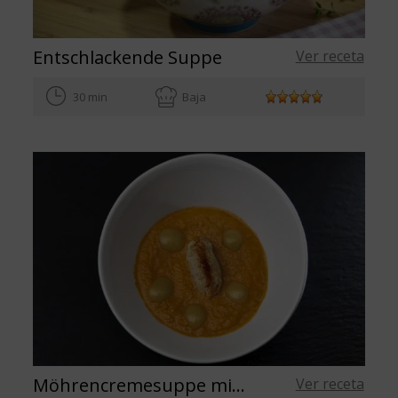
Entschlackende Suppe
Ver receta
30 min
Baja
Möhrencremesuppe mit Stockfischpüree
Ver receta