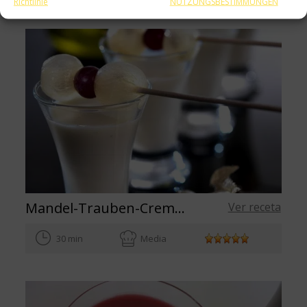
Richtlinie
NUTZUNGSBESTIMMUNGEN
Mandel-Trauben-Creme im Gläschen mit nativem Olivenöl extra
Ver receta
30 min
Media