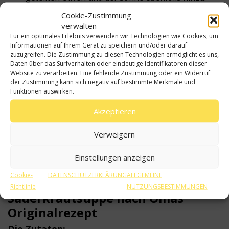
Cookie-Zustimmung
Im letzten Schritt schmecken wir die Suppe noch
verwalten
mit Salz und Pfeffer ab und servieren sie!
Für ein optimales Erlebnis verwenden wir Technologien wie Cookies, um
Informationen auf Ihrem Gerät zu speichern und/oder darauf
Beide Gerichte sind recht einfach und besonders
zuzugreifen. Die Zustimmung zu diesen Technologien ermöglicht es uns,
schmackhaft. So lohnt es sich, sie einmal
Daten über das Surfverhalten oder eindeutige Identifikatoren dieser
auszuprobieren. Es ist wichtig, dass für die
Website zu verarbeiten. Eine fehlende Zustimmung oder ein Widerruf
Zubereitung nur spanisches Olivenöl verwendet
der Zustimmung kann sich negativ auf bestimmte Merkmale und
wird, weil es von hoher Qualität ist. Sein
Funktionen auswirken.
einzigartiges Aroma verfeinert jedes Gericht -
Akzeptieren
genießen Sie es!
Verweigern
60 min
Mittelschwer
Einstellungen anzeigen
Cookie-
DATENSCHUTZERKLÄRUNG
ALLGEMEINE
Zutaten
Richtlinie
NUTZUNGSBESTIMMUNGEN
Sauerkrautsuppe nach Omas
Originalrezept
Die Zutaten: