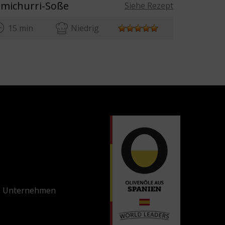
imichurri-Soße
Rezept: 
Siehe Rezept
15 min
Niedrig
60 mi
e Unternehmen