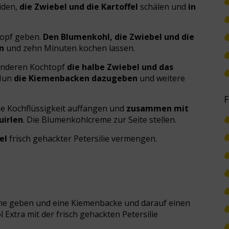
iden,
die Zwiebel und die Kartoffel
schälen und
in
topf geben.
Den Blumenkohl, die Zwiebel und die
en
und zehn Minuten kochen lassen.
anderen Kochtopf
die halbe Zwiebel und das
 Nun
die Kiemenbacken dazugeben
und weitere
F
ie Kochflüssigkeit auffangen und
zusammen mit
uirlen
. Die Blumenkohlcreme zur Seite stellen.
el
frisch gehackter Petersilie vermengen.
eme geben und eine Kiemenbacke und darauf einen
l Extra mit der frisch gehackten Petersilie