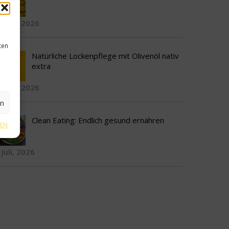
3 Juli, 2026
ten
Natürliche Lockenpflege mit Olivenöl nativ
extra
5 Juli, 2026
en
Clean Eating: Endlich gesund ernähren
GEN
 Juli, 2026