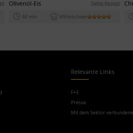
Olivenöl-Eis
Ch
pt
Siehe Rezept
60 min
Mittelschwer
Relevante Links
d
F+E
Presse
Mit dem Sektor verbunden