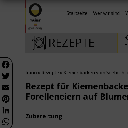
Startseite
Wer wir sind
W
K
REZEPTE
F
Facebook
Inicio
»
Rezepte
» Kiemenbacken vom Seehecht m
Twitter
Rezept für Kiemenbacke
Email
Forelleneiern auf Blum
Pinterest
LinkedIn
Zubereitung:
WhatsApp