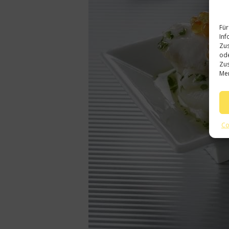
Für
Inf
Zus
ode
Zus
Mer
Co