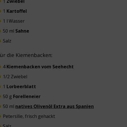
1
Zwiebel
1
Kartoffel
1 l Wasser
50 ml
Sahne
Salz
ür die Kiemenbacken:
4
Kiemenbacken vom Seehecht
1/2 Zwiebel
1
Lorbeerblatt
50 g
Forelleneier
50 ml
natives Olivenöl Extra aus Spanien
Petersilie, frisch gehackt
Salz