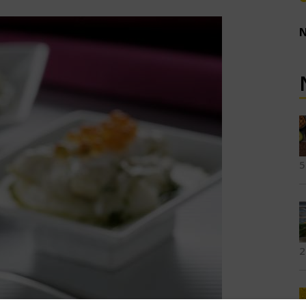
N
5
2