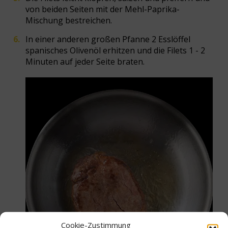
von beiden Seiten mit der Mehl-Paprika-
Mischung bestreichen.
In einer anderen großen Pfanne 2 Esslöffel
spanisches Olivenöl erhitzen und die Filets 1 - 2
Minuten auf jeder Seite braten.
Cookie-Zustimmung