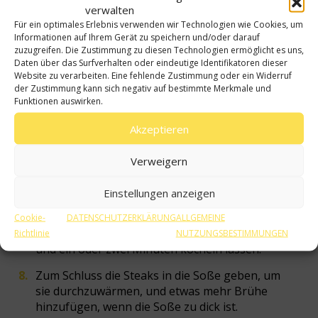
verwalten
Für ein optimales Erlebnis verwenden wir Technologien wie Cookies, um
Informationen auf Ihrem Gerät zu speichern und/oder darauf
zuzugreifen. Die Zustimmung zu diesen Technologien ermöglicht es uns,
Daten über das Surfverhalten oder eindeutige Identifikatoren dieser
Website zu verarbeiten. Eine fehlende Zustimmung oder ein Widerruf
der Zustimmung kann sich negativ auf bestimmte Merkmale und
Funktionen auswirken.
Akzeptieren
Verweigern
Aus der Pfanne nehmen und ein Drittel der
zuvor gebratenen Zwiebeln hinzufügen. Den
Einstellungen anzeigen
Senf, einen Teil der Rinderbrühe und eine Prise
Salz hinzugeben. Wenn sich der Bratensaft um
Cookie-
DATENSCHUTZERKLÄRUNG
ALLGEMEINE
die Hälfte reduziert hat, die Sahne hinzufügen
Richtlinie
NUTZUNGSBESTIMMUNGEN
und ein oder zwei Minuten köcheln lassen.
Zum Schluss die Steaks in die Soße geben, um
sie durchzuwärmen, und etwas mehr Brühe
hinzufügen, wenn die Soße zu dick ist.