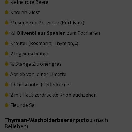
kleine rote Beete
Knollen-Ziest
Musquée de Provence (Kürbisart)
½l
Olivenöl aus Spanien
zum Pochieren
Kräuter (Rosmarin, Thymian,...)
2 Ingwerscheiben
½ Stange Zitronengras
Abrieb von einer Limette
1 Chilischote, Pfefferkörner
2 mit Haut zerdrückte Knoblauchzehen
Fleur de Sel
Thymian-Wacholderbeerenpistou
(nach
Belieben)