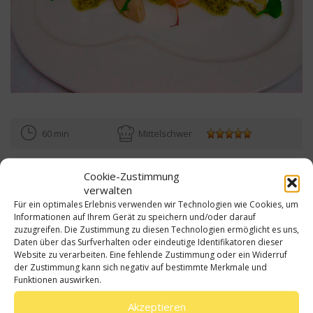
60 min
Mittelschwer
Zutaten
Cookie-Zustimmung
verwalten
Lammrückenfilet
Für ein optimales Erlebnis verwenden wir Technologien wie Cookies, um
Informationen auf Ihrem Gerät zu speichern und/oder darauf
350g Lammrückenfilet ohne Knochen
zuzugreifen. Die Zustimmung zu diesen Technologien ermöglicht es uns,
Daten über das Surfverhalten oder eindeutige Identifikatoren dieser
1 EL frisch gemahlene Espressobohnen
Website zu verarbeiten. Eine fehlende Zustimmung oder ein Widerruf
der Zustimmung kann sich negativ auf bestimmte Merkmale und
100g Lammhüfte, 50g Crème fraîche
Funktionen auswirken.
4 Scheiben Weißbrot vor Vortag
Akzeptieren