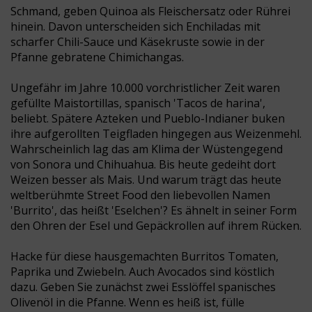
Schmand, geben Quinoa als Fleischersatz oder Rührei
hinein. Davon unterscheiden sich Enchiladas mit
scharfer Chili-Sauce und Käsekruste sowie in der
Pfanne gebratene Chimichangas.
Ungefähr im Jahre 10.000 vorchristlicher Zeit waren
gefüllte Maistortillas, spanisch 'Tacos de harina',
beliebt. Spätere Azteken und Pueblo-Indianer buken
ihre aufgerollten Teigfladen hingegen aus Weizenmehl.
Wahrscheinlich lag das am Klima der Wüstengegend
von Sonora und Chihuahua. Bis heute gedeiht dort
Weizen besser als Mais. Und warum trägt das heute
weltberühmte Street Food den liebevollen Namen
'Burrito', das heißt 'Eselchen'? Es ähnelt in seiner Form
den Ohren der Esel und Gepäckrollen auf ihrem Rücken.
Hacke für diese hausgemachten Burritos Tomaten,
Paprika und Zwiebeln. Auch Avocados sind köstlich
dazu. Geben Sie zunächst zwei Esslöffel spanisches
Olivenöl in die Pfanne. Wenn es heiß ist, fülle