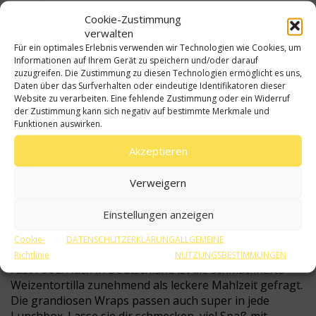
Hackfleisch ein und schmore es unter regelmäßigem
Cookie-Zustimmung
Umrühren gut an. Dann kommt Gemüse dazu, am
verwalten
Schluss Bohnen, eventuell Reis, Tomatenmark und
Für ein optimales Erlebnis verwenden wir Technologien wie Cookies, um
Gewürze.
Informationen auf Ihrem Gerät zu speichern und/oder darauf
zuzugreifen. Die Zustimmung zu diesen Technologien ermöglicht es uns,
Tortillas kannst du für hausgemachte Burritos rasch
Daten über das Surfverhalten oder eindeutige Identifikatoren dieser
selbst herstellen oder kaufen. Mische dafür 350 Gramm
Website zu verarbeiten. Eine fehlende Zustimmung oder ein Widerruf
der Zustimmung kann sich negativ auf bestimmte Merkmale und
Weizenmehl, 180 Gramm warmes Wasser und eine gute
Funktionen auswirken.
Messerspitze voll Salz. Verknete alles zum elastischen
Teig, der sich vom Schüsselrand löst. Lasse ihn als
Akzeptieren
Kugel 15 Minuten ruhen, so wird er fluffiger. Reibe die
Kugel noch mit etwas natives Olivenöl extra aus
Verweigern
Spanien ein, damit sie nicht austrocknet. Rolle den Teig
schließlich zu sechs Tortillas aus und backe sie
Einstellungen anzeigen
beidseitig in der Pfanne.
Cookie-
DATENSCHUTZERKLÄRUNG
ALLGEMEINE
Aromatische Burritos sind in Amerika ein bekanntes
Richtlinie
NUTZUNGSBESTIMMUNGEN
Fast Food. Auch in Deutschland ist die schmackhafte
Weizentortilla zunehmend als leckere Mahlzeit gefragt.
Die grandiosen Wraps passen auch super in jede
Lunchbox. Lasse sie dir schmecken, viel Spaß mit