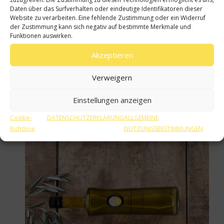
einem großen Topf aufbewahren.
Daten über das Surfverhalten oder eindeutige Identifikatoren dieser
Website zu verarbeiten. Eine fehlende Zustimmung oder ein Widerruf
der Zustimmung kann sich negativ auf bestimmte Merkmale und
30 ml spanisches Natives Olivenöl Extra in einer
Funktionen auswirken.
Pfanne erhitzen und die Kohlrabiblätter bei
starker Hitze kurz anbraten. Mit einer Prise Salz
Akzeptieren
würzen. Die Blätter auf 4 warme Teller verteilen.
Eine großzügige Menge gebratener Kohlrabi
Verweigern
auf den Blättern verteilen und dann die
Lachsfilets darauf legen.
Einstellungen anzeigen
Mit dem gehackten Schnittlauch garnieren.
Cookie-
DATENSCHUTZERKLÄRUNG
ALLGEMEINE
Sofort servieren
Richtlinie
NUTZUNGSBESTIMMUNGEN