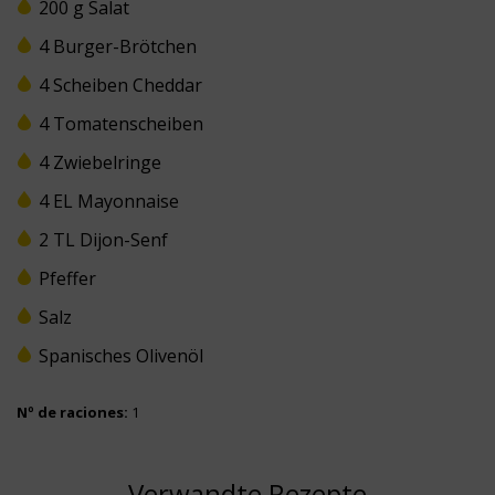
200 g Salat
4 Burger-Brötchen
4 Scheiben Cheddar
4 Tomatenscheiben
4 Zwiebelringe
4 EL Mayonnaise
2 TL Dijon-Senf
Pfeffer
Salz
Spanisches Olivenöl
Nº de raciones:
1
Verwandte Rezepte