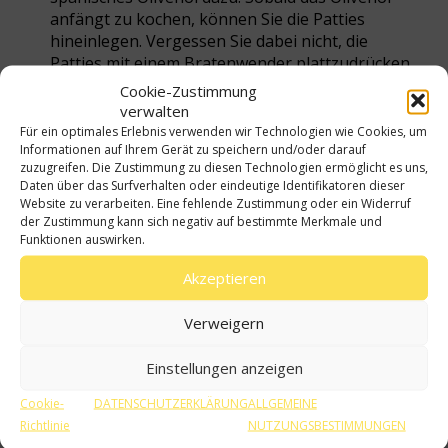
anfängt zu kochen, können Sie die Patties
hineinlegen. Vergessen Sie dabei nicht, die
Patties mit einem Bratenwender plattzudrücken.
Sie möchten schließlich Smash-Burger
Cookie-Zustimmung
zubereiten. Sind die Patties plattgedrückt, lassen
verwalten
Sie sie ruhig zwei bis drei Minuten von jeder
Für ein optimales Erlebnis verwenden wir Technologien wie Cookies, um
Informationen auf Ihrem Gerät zu speichern und/oder darauf
Seite braten, bis sich eine knusprige Kruste
zuzugreifen. Die Zustimmung zu diesen Technologien ermöglicht es uns,
bildet.
Daten über das Surfverhalten oder eindeutige Identifikatoren dieser
Website zu verarbeiten. Eine fehlende Zustimmung oder ein Widerruf
Legen Sie den Cheddar auf die Patties und lassen
der Zustimmung kann sich negativ auf bestimmte Merkmale und
Sie ihn schmelzen.
Funktionen auswirken.
Während die Patties braten, kümmern Sie sich
Akzeptieren
um die Burger-Brötchen. Ein kurzes Anrösten in
der Pfanne oder auf dem Grill reicht vollkommen
Verweigern
aus.
Einstellungen anzeigen
Bestreichen Sie die angerösteten Brötchen mit
der Soße. Im Anschluss legen Sie die Patties mit
Cookie-
DATENSCHUTZERKLÄRUNG
ALLGEMEINE
dem Käse auf die untere Hälfte. Nun müssen Sie
Richtlinie
NUTZUNGSBESTIMMUNGEN
nur noch den Salat, die Tomatenscheiben und