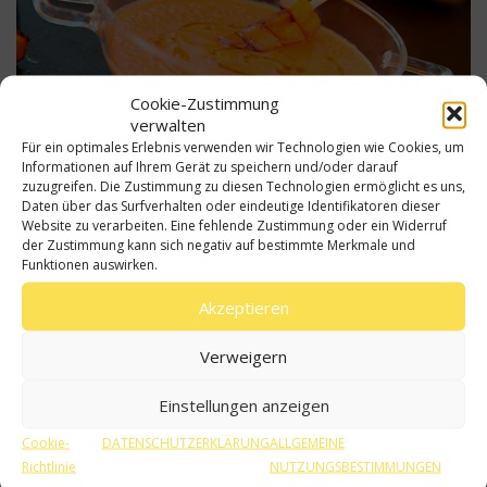
Cookie-Zustimmung
verwalten
Für ein optimales Erlebnis verwenden wir Technologien wie Cookies, um
Informationen auf Ihrem Gerät zu speichern und/oder darauf
zuzugreifen. Die Zustimmung zu diesen Technologien ermöglicht es uns,
Daten über das Surfverhalten oder eindeutige Identifikatoren dieser
Website zu verarbeiten. Eine fehlende Zustimmung oder ein Widerruf
der Zustimmung kann sich negativ auf bestimmte Merkmale und
Funktionen auswirken.
30 min
Niedrig
Akzeptieren
Zutaten
Verweigern
500 g Kürbis
Einstellungen anzeigen
Gemüsebrühe
Cookie-
DATENSCHUTZERKLÄRUNG
ALLGEMEINE
1 Apfel
Richtlinie
NUTZUNGSBESTIMMUNGEN