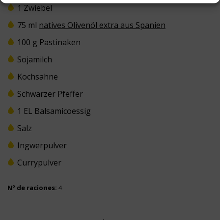
1 Zwiebel
75 ml
natives Olivenöl extra aus Spanien
100 g Pastinaken
Sojamilch
Kochsahne
Schwarzer Pfeffer
1 EL Balsamicoessig
Salz
Ingwerpulver
Currypulver
Nº de raciones:
4