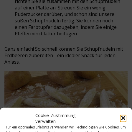
richten Sie sie zusammen mit den Schupfnudeln
auf einer Platte an. Streuen Sie ein wenig
Puderzucker darüber, und schon sind unsere
süßen Schupfnudeln fertig. Sie können noch
einen Farbtupfer dazugeben, indem Sie einige
Pfefferminzblätter beifügen.
Ganz einfach! So schnell können Sie Schupfnudeln mit
Erdbeeren zubereiten - ein idealer Snack für jeden
Anlass.
Cookie-Zustimmung
verwalten
Für ein optimales Erlebnis verwenden wir Technologien wie Cookies, um