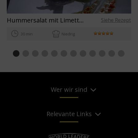
Hummersalat mit Limetten-Safran-Vinaigrette
Siehe Rezept
30 min
Niedrig
Wer wir sind
Relevante Links