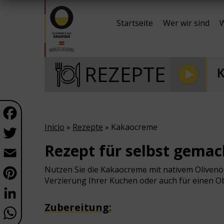
Startseite
Wer wir sind
W
REZEPTE
Facebook
Inicio
»
Rezepte
» Kakaocreme
Twitter
Rezept für selbst gem
Email
Pinterest
Nutzen Sie die Kakaocreme mit nativem Olivenöl
Verzierung Ihrer Kuchen oder auch für einen Obs
LinkedIn
Zubereitung:
WhatsApp