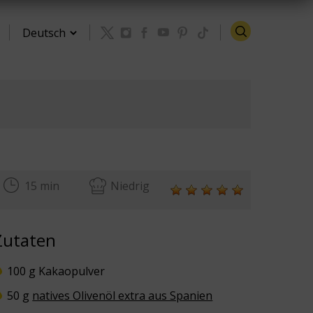
Zurück zu den Rezepten
15 min
Niedrig
Zutaten
100 g Kakaopulver
50 g
natives Olivenöl extra aus Spanien