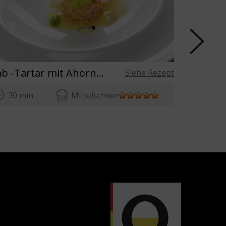
Crab -Tartar mit Ahornsirup und Litschi
Siehe Rezept
30 min
Mittelschwer
60 mi