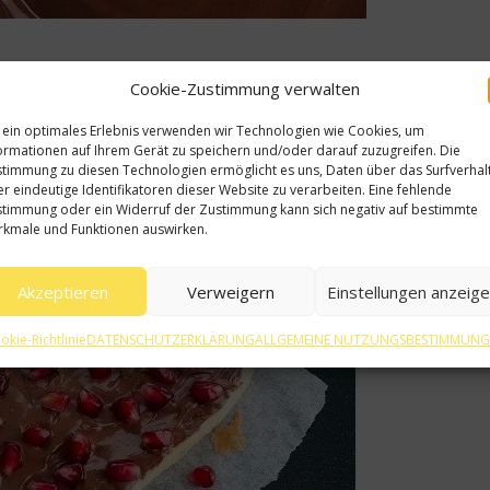
der Agavensirup hinzufügen.
Cookie-Zustimmung verwalten
e sie auch etwas exotischer zubereiten.
 ein optimales Erlebnis verwenden wir Technologien wie Cookies, um
ormationen auf Ihrem Gerät zu speichern und/oder darauf zuzugreifen. Die
timmung zu diesen Technologien ermöglicht es uns, Daten über das Surfverhal
r eindeutige Identifikatoren dieser Website zu verarbeiten. Eine fehlende
timmung oder ein Widerruf der Zustimmung kann sich negativ auf bestimmte
kmale und Funktionen auswirken.
Akzeptieren
Verweigern
Einstellungen anzeig
okie-Richtlinie
DATENSCHUTZERKLÄRUNG
ALLGEMEINE NUTZUNGSBESTIMMUN