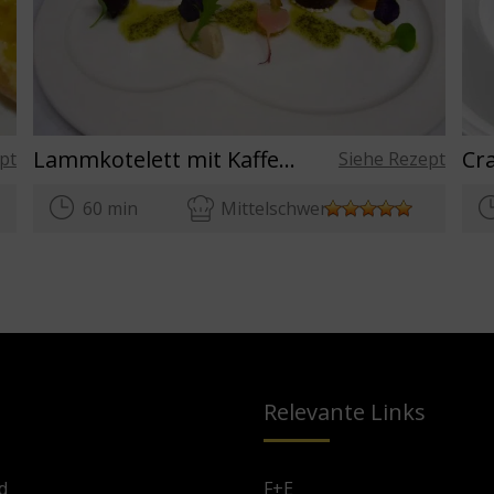
Lammkotelett mit Kaffeebrotumschlag
pt
Siehe Rezept
60 min
Mittelschwer
Relevante Links
d
F+E