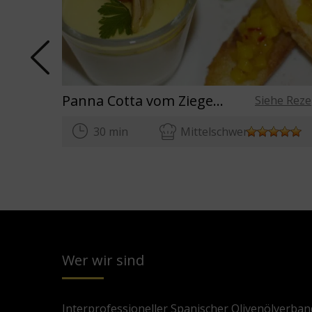
Panna Cotta vom Ziegenkäse mit Quitten-Crostini und Wintersalat
Siehe Reze
30 min
Mittelschwer
Wer wir sind
Interprofessioneller Spanischer Olivenölverban