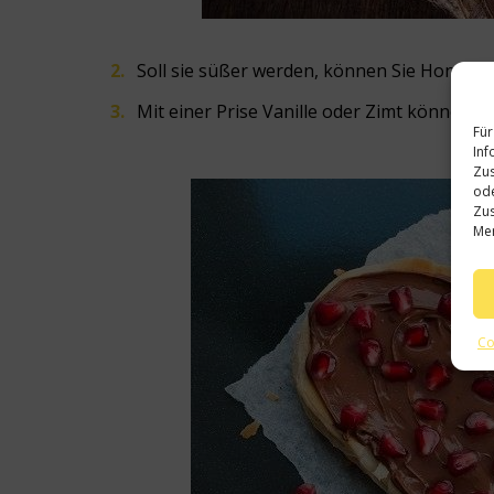
Soll sie süßer werden, können Sie Honig o
Mit einer Prise Vanille oder Zimt können Si
Für
Inf
Zus
ode
Zus
Mer
Co