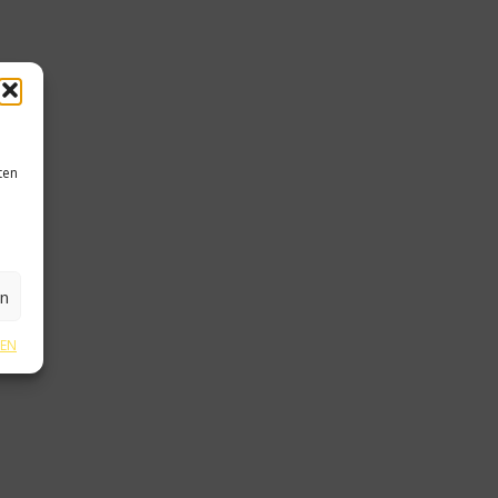
ten
en
GEN