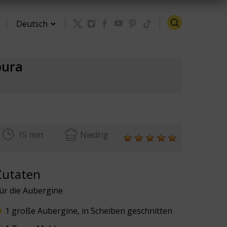
pura
Zurück zu den Rezepten
15 min
Niedrig
Zutaten
ür die Aubergine
1 große Aubergine, in Scheiben geschnitten