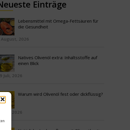
Neueste Einträge
Lebensmittel mit Omega-Fettsäuren für
die Gesundheit
 August, 2026
Natives Olivenöl extra: Inhaltsstoffe auf
einen Blick
9 Juli, 2026
Warum wird Olivenöl fest oder dickflüssig?
3 Juli, 2026
ten