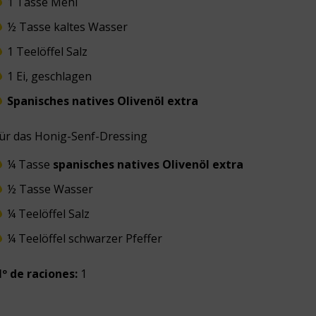
1 Tasse Mehl
½ Tasse kaltes Wasser
1 Teelöffel Salz
1 Ei, geschlagen
Spanisches natives Olivenöl extra
ür das Honig-Senf-Dressing
¼ Tasse
spanisches natives Olivenöl extra
½ Tasse Wasser
¼ Teelöffel Salz
¼ Teelöffel schwarzer Pfeffer
º de raciones:
1