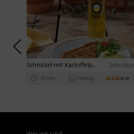
Schnitzel mit Kartoffelpüree
Siehe Reze
30 min
Niedrig
Wer wir sind