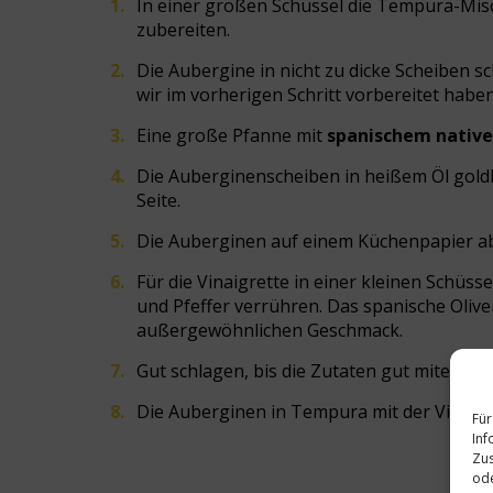
In einer großen Schüssel die Tempura-Misc
zubereiten.
Die Aubergine in nicht zu dicke Scheiben 
wir im vorherigen Schritt vorbereitet haben
Eine große Pfanne mit
spanischem native
Die Auberginenscheiben in heißem Öl gold
Seite.
Die Auberginen auf einem Küchenpapier ab
Für die Vinaigrette in einer kleinen Schüsse
und Pfeffer verrühren. Das spanische Oliven
außergewöhnlichen Geschmack.
Gut schlagen, bis die Zutaten gut miteinand
Die Auberginen in Tempura mit der Vinaigr
Für
Inf
Zus
ode