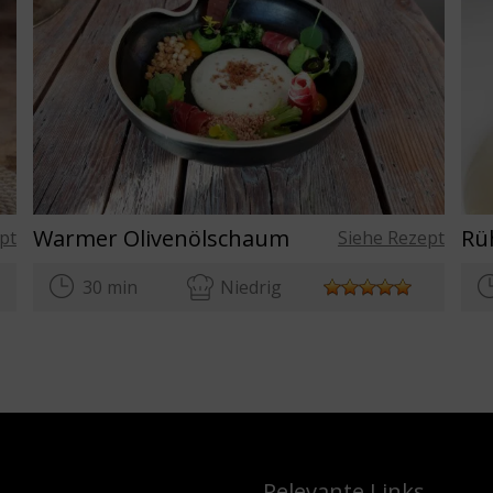
Warmer Olivenölschaum
pt
Siehe Rezept
30 min
Niedrig
Relevante Links