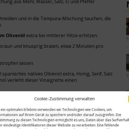
hung aus Mehl, Wasser, Salz, Ei und Pfeffer
schneiden und in die Tempura-Mischung tauchen, die
.
m Olivenöl
extra bei mittlerer Hitze erhitzen.
5
braun und knusprig braten, etwa 2 Minuten pro
tropfen lassen.
l spanisches natives Olivenöl extra, Honig, Senf, Salz
2
öl verleiht dieser Vinaigrette einen
er vermischt sind.
Cookie-Zustimmung verwalten
ette servieren.
 ein optimales Erlebnis verwenden wir Technologien wie Cookies, um
2
ormationen auf Ihrem Gerät zu speichern und/oder darauf zuzugreifen. Die
timmung zu diesen Technologien ermöglicht es uns, Daten über das Surfverhal
r eindeutige Identifikatoren dieser Website zu verarbeiten. Eine fehlende