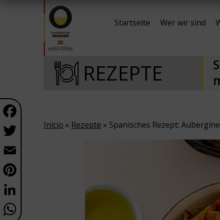
Startseite
Wer wir sind
W
S
REZEPTE
m
Facebook
Inicio
»
Rezepte
» Spanisches Rezept: Aubergine
Twitter
Email
Pinterest
LinkedIn
WhatsApp