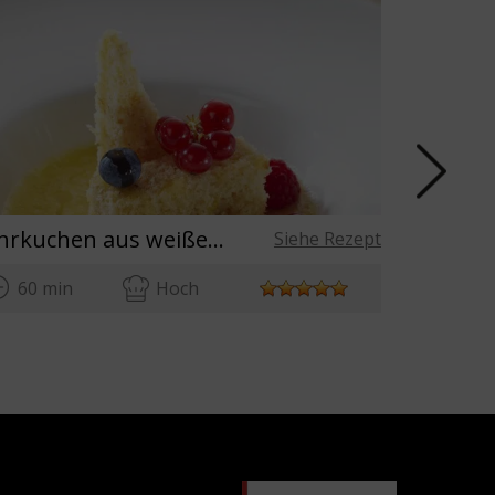
Rührkuchen aus weißer Schokolade mit Ananassuppe und leicht angebratenen Beeren
Siehe Rezept
60 min
Hoch
60 mi