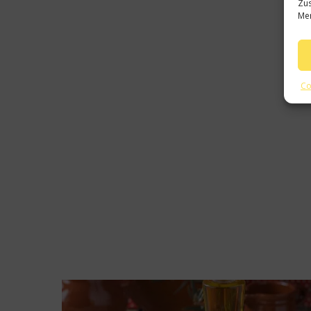
Zus
Mer
Co