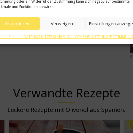
timmung oder ein Widerruf der Zustimmung kann sich negativ auf bestimmte
kmale und Funktionen auswirken.
1
Akzeptieren
Verweigern
Einstellungen anzeig
okie-Richtlinie
DATENSCHUTZERKLÄRUNG
ALLGEMEINE NUTZUNGSBESTIMMUN
8
Verwandte Rezepte
Leckere Rezepte mit Olivenöl aus Spanien.