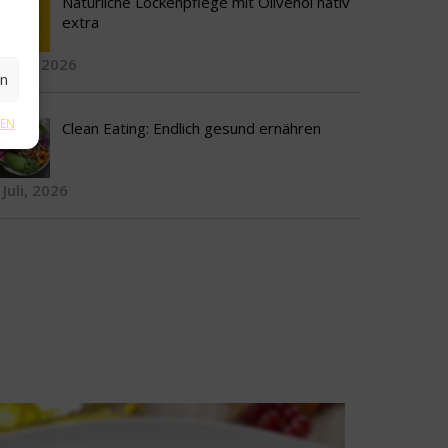
Natürliche Lockenpflege mit Olivenöl nativ
extra
5 Juli, 2026
en
GEN
Clean Eating: Endlich gesund ernähren
 Juli, 2026