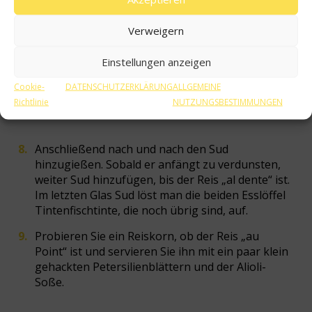
Verweigern
Einstellungen anzeigen
Cookie-
DATENSCHUTZERKLÄRUNG
ALLGEMEINE
Richtlinie
NUTZUNGSBESTIMMUNGEN
Anschließend nach und nach den Sud
hinzugießen. Sobald er anfängt zu verdunsten,
weiter Sud hinzufügen, bis der Reis „al dente“ ist.
Im letzten Glas Sud löst man die beiden Esslöffel
Tintenfischtinte, die noch übrig sind, auf.
Probieren Sie ein Reiskorn, ob der Reis „au
Point“ ist und servieren Sie ihn mit ein paar klein
gehackten Petersilienblättern und der Alioli-
Soße.