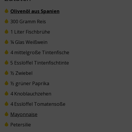
Olivenöl aus Spanien
300 Gramm Reis
1 Liter Fischbrühe
¼ Glas Weißwein
4 mittelgroße Tintenfische
5 Esslöffel Tintenfischtinte
½ Zwiebel
½ grüner Paprika
4 Knoblauchzehen
4 Esslöffel Tomatensoße
Mayonnaise
Petersilie