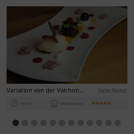
Variation von der Valrhona Schokolade Mille Feuille / Trüffel mit Olivenölganache / weißes Schokoladeneis
Siehe Rezept
30 min
Mittelschwer