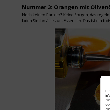
Nummer 3: Orangen mit Olivenö
Noch keinen Partner? Keine Sorgen, das regeln 
laden Sie ihn / sie zum Essen ein. Das ist ein to
Für
Inf
Zus
ode
Zus