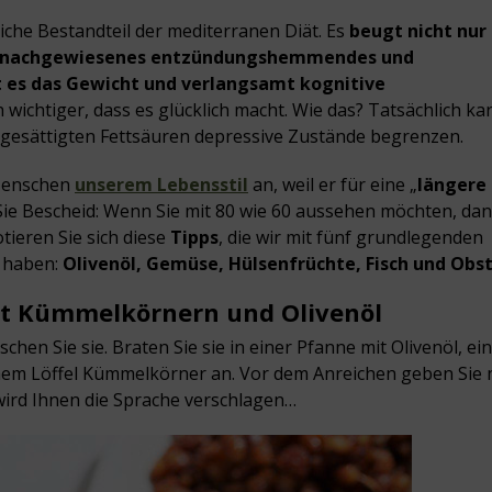
iche Bestandteil der mediterranen Diät. Es
beugt nicht nur
nachgewiesenes entzündungshemmendes und
t es das Gewicht und verlangsamt kognitive
 wichtiger, dass es glücklich macht. Wie das? Tatsächlich ka
ungesättigten Fettsäuren depressive Zustände begrenzen.
 Menschen
unserem Lebensstil
an, weil er für eine „
längere
n Sie Bescheid: Wenn Sie mit 80 wie 60 aussehen möchten, da
tieren Sie sich diese
Tipps
, die wir mit fünf grundlegenden
t haben:
Olivenöl, Gemüse, Hülsenfrüchte, Fisch und Obst
it Kümmelkörnern und Olivenöl
hen Sie sie. Braten Sie sie in einer Pfanne mit Olivenöl, ein
em Löffel Kümmelkörner an. Vor dem Anreichen geben Sie 
rd Ihnen die Sprache verschlagen…