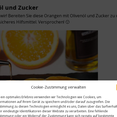
l und Zucker
wir! Bereiten Sie diese Orangen mit Olivenöl und Zucker zu
dsicheres Hilfsmittel. Versprochen! 🙂
Cookie-Zustimmung verwalten
 ein optimales Erlebnis verwenden wir Technologien wie Cookies, um
ormationen auf Ihrem Gerät zu speichern und/oder darauf zuzugreifen. Die
timmung zu diesen Technologien ermöglicht es uns, Daten über das Surfverhal
r eindeutige Identifikatoren dieser Website zu verarbeiten. Eine fehlende
timmung oder ein Widerruf der Zustimmung kann sich negativ auf bestimmte