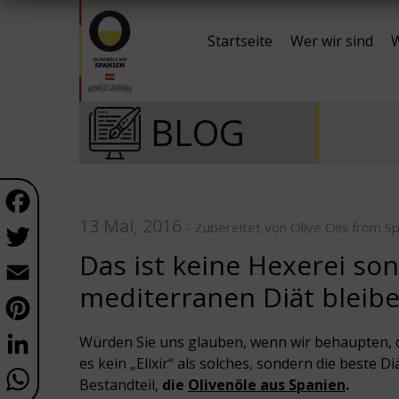
Startseite
Wer wir sind
W
BLOG
Facebook
13 Mai, 2016
Twitter
- Zubereitet von Olive Oils from Sp
Das ist keine Hexerei so
Email
mediterranen Diät bleibe
Pinterest
LinkedIn
Würden Sie uns glauben, wenn wir behaupten, 
es kein „Elixir“ als solches, sondern die beste Di
WhatsApp
Bestandteil,
die
Olivenöle aus Spanien
.