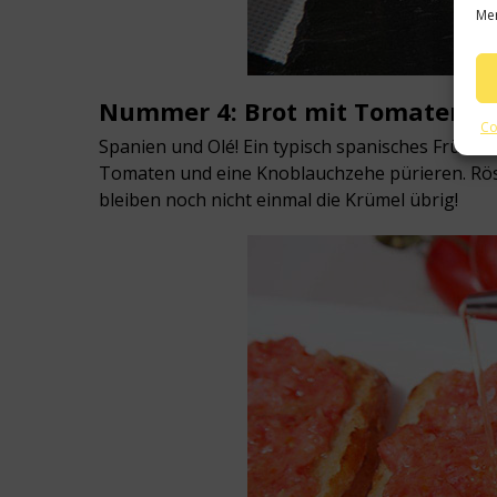
Mer
Nummer 4: Brot mit Tomaten, K
Co
Spanien und Olé! Ein typisch spanisches Frühstüc
Tomaten und eine Knoblauchzehe pürieren. Röste
bleiben noch nicht einmal die Krümel übrig!