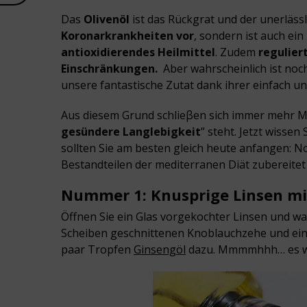
Das
Olivenöl
ist das Rückgrat und der unerlässl
Koronarkrankheiten vor
, sondern ist auch ein
antioxidierendes Heilmittel
. Zudem
regulier
Einschränkungen.
Aber wahrscheinlich ist noch
unsere fantastische Zutat dank ihrer einfach 
Aus diesem Grund schlieβen sich immer mehr
gesündere Langlebigkeit
” steht. Jetzt wisse
sollten Sie am besten gleich heute anfangen: No
Bestandteilen der mediterranen Diät zubereite
Nummer 1: Knusprige Linsen m
Öffnen Sie ein Glas vorgekochter Linsen und wasc
Scheiben geschnittenen Knoblauchzehe und ein
paar Tropfen
Ginsengöl
dazu. Mmmmhhh… es wi