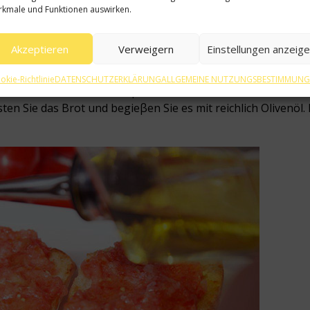
kmale und Funktionen auswirken.
Akzeptieren
Verweigern
Einstellungen anzeig
noblauch und Olivenöl
okie-Richtlinie
DATENSCHUTZERKLÄRUNG
ALLGEMEINE NUTZUNGSBESTIMMUN
k. Falls Sie es noch nicht probiert haben, dann schreiben Si
n Sie das Brot und begieβen Sie es mit reichlich Olivenöl.