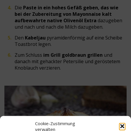
Die
Paste in ein hohes Gefäß geben, das wie
bei der Zubereitung von Mayonnaise kalt
aufbewahrte native Olivenöl Extra
dazugeben
und nach und nach die Milch dazugeben.
Den
Kabeljau
pyramidenförmig auf eine Scheibe
Toastbrot legen.
Zum Schluss
im Grill goldbraun grillen
und
danach mit gehackter Petersilie und geröstetem
Knoblauch verzieren.
Cookie-Zustimmung
verwalten