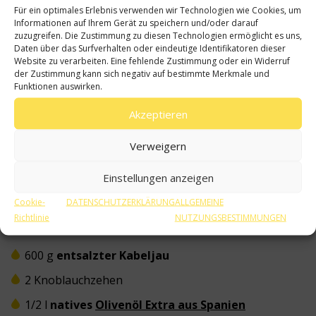
Für ein optimales Erlebnis verwenden wir Technologien wie Cookies, um
Informationen auf Ihrem Gerät zu speichern und/oder darauf
zuzugreifen. Die Zustimmung zu diesen Technologien ermöglicht es uns,
Daten über das Surfverhalten oder eindeutige Identifikatoren dieser
Website zu verarbeiten. Eine fehlende Zustimmung oder ein Widerruf
der Zustimmung kann sich negativ auf bestimmte Merkmale und
Funktionen auswirken.
Akzeptieren
Verweigern
30 min
Mittelschwer
Einstellungen anzeigen
Zutaten
Cookie-
DATENSCHUTZERKLÄRUNG
ALLGEMEINE
Richtlinie
NUTZUNGSBESTIMMUNGEN
Zutaten für 4 Personen
600 g
entsalzter Kabeljau
2 Knoblauchzehen
1/2 l
natives
Olivenöl Extra aus Spanien