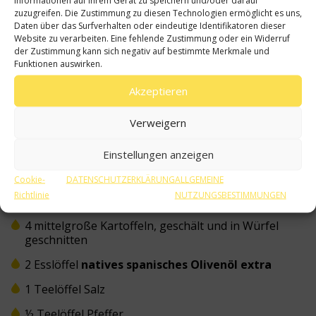
schwacher Hitze köcheln lassen, bis die Soße
zuzugreifen. Die Zustimmung zu diesen Technologien ermöglicht es uns,
eingedickt ist.
Daten über das Surfverhalten oder eindeutige Identifikatoren dieser
Website zu verarbeiten. Eine fehlende Zustimmung oder ein Widerruf
der Zustimmung kann sich negativ auf bestimmte Merkmale und
Die Bravas-Kartoffeln heiß mit der Bravas-Soße
Funktionen auswirken.
servieren.
Akzeptieren
Verweigern
30 min
Mittelschwer
Einstellungen anzeigen
Zutaten
Cookie-
DATENSCHUTZERKLÄRUNG
ALLGEMEINE
Richtlinie
NUTZUNGSBESTIMMUNGEN
Für die Kartoffeln
4 mittelgroße Kartoffeln, geschält und in Würfel
geschnitten
2 Esslöffel
natives spanisches Olivenöl extra
1 Teelöffel Salz
½ Teelöffel Pfeffer