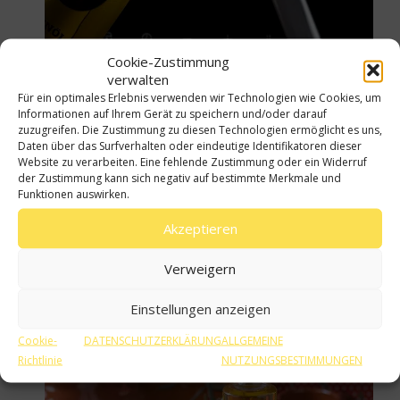
Cookie-Zustimmung
verwalten
Für ein optimales Erlebnis verwenden wir Technologien wie Cookies, um
In einer großen Bratpfanne, in die das Filet
Informationen auf Ihrem Gerät zu speichern und/oder darauf
zuzugreifen. Die Zustimmung zu diesen Technologien ermöglicht es uns,
perfekt hineinpasst, 50 ml spanisches Olivenöl
Daten über das Surfverhalten oder eindeutige Identifikatoren dieser
erhitzen.
Website zu verarbeiten. Eine fehlende Zustimmung oder ein Widerruf
der Zustimmung kann sich negativ auf bestimmte Merkmale und
Sobald es gebräunt ist, das Filet umdrehen.
Funktionen auswirken.
Wenn beide Seiten des Filets goldbraun sind,
lassen Sie es auf Papiertüchern ruhen, um das
Akzeptieren
überschüssige Öl aufzusaugen.
Verweigern
Einstellungen anzeigen
Cookie-
DATENSCHUTZERKLÄRUNG
ALLGEMEINE
Richtlinie
NUTZUNGSBESTIMMUNGEN