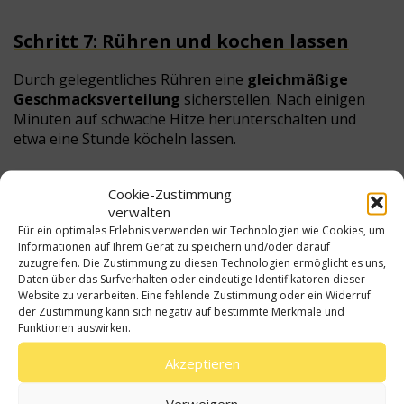
Schritt 7: Rühren und kochen lassen
Durch gelegentliches Rühren eine
gleichmäßige
Geschmacksverteilung
sicherstellen. Nach einigen
Minuten auf schwache Hitze herunterschalten und
etwa eine Stunde köcheln lassen.
Schritt 8: Rouladen wenden
Cookie-Zustimmung
verwalten
Rinderrouladen
nach der Kochzeit wenden
und von
Für ein optimales Erlebnis verwenden wir Technologien wie Cookies, um
der anderen Seite kochen lassen. Danach alle Rouladen
Informationen auf Ihrem Gerät zu speichern und/oder darauf
zuzugreifen. Die Zustimmung zu diesen Technologien ermöglicht es uns,
herausnehmen und auf einem Teller platzieren.
Daten über das Surfverhalten oder eindeutige Identifikatoren dieser
Website zu verarbeiten. Eine fehlende Zustimmung oder ein Widerruf
Schritt 9: Soße zubereiten
der Zustimmung kann sich negativ auf bestimmte Merkmale und
Funktionen auswirken.
In der Pfanne verbliebene Soße
mit Soßenbinder
Akzeptieren
verdicken
und bei Bedarf nachwürzen. Zum Kochen
bringen, bis sie die gewünschte Konsistenz erreicht ist.
Verweigern