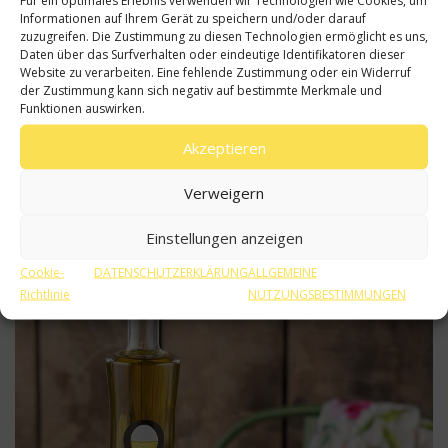
Für ein optimales Erlebnis verwenden wir Technologien wie Cookies, um
Informationen auf Ihrem Gerät zu speichern und/oder darauf
zuzugreifen. Die Zustimmung zu diesen Technologien ermöglicht es uns,
Daten über das Surfverhalten oder eindeutige Identifikatoren dieser
Website zu verarbeiten. Eine fehlende Zustimmung oder ein Widerruf
der Zustimmung kann sich negativ auf bestimmte Merkmale und
Funktionen auswirken.
2) Die geräucherten Schweinekoteletts in der Pfanne
Akzeptieren
versiegeln. 3) Mit deutschem Senf und ein paar
Patatas
Bravas
servieren.
Verweigern
Einstellungen anzeigen
Cookie-
DATENSCHUTZERKLÄRUNG
ALLGEMEINE
Richtlinie
NUTZUNGSBESTIMMUNGEN