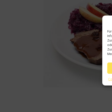
Für
Inf
Zus
ode
Zus
Mer
Co