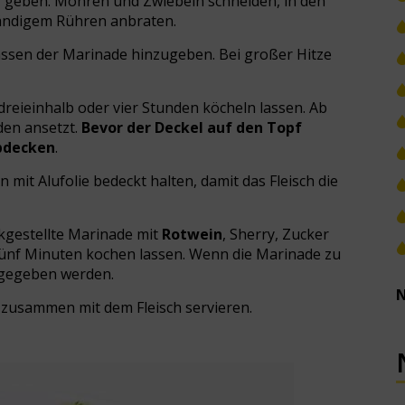
 geben. Möhren und Zwiebeln schneiden, in den
tändigem Rühren anbraten.
ssen der Marinade hinzugeben. Bei großer Hitze
 dreieinhalb oder vier Stunden köcheln lassen. Ab
den ansetzt.
Bevor der Deckel auf den Topf
abdecken
.
mit Alufolie bedeckt halten, damit das Fleisch die
kgestellte Marinade mit
Rotwein
, Sherry, Zucker
fünf Minuten kochen lassen. Wenn die Marinade zu
ugegeben werden.
N
zusammen mit dem Fleisch servieren.