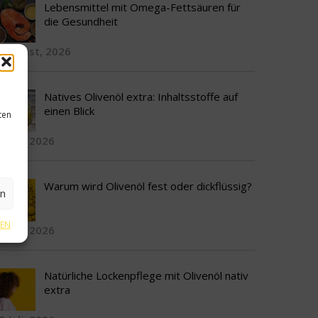
Lebensmittel mit Omega-Fettsäuren für
die Gesundheit
 August, 2026
Natives Olivenöl extra: Inhaltsstoffe auf
einen Blick
ten
9 Juli, 2026
Warum wird Olivenöl fest oder dickflüssig?
en
GEN
3 Juli, 2026
Natürliche Lockenpflege mit Olivenöl nativ
extra