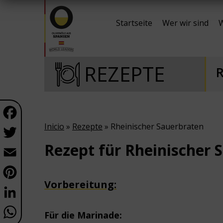
Startseite
Wer wir sind
W
REZEPTE
R
Facebook
Inicio
»
Rezepte
» Rheinischer Sauerbraten
Twitter
Rezept
für R
heinischer 
Email
Pinterest
Vorbereitung:
LinkedIn
WhatsApp
Für die Marinade: