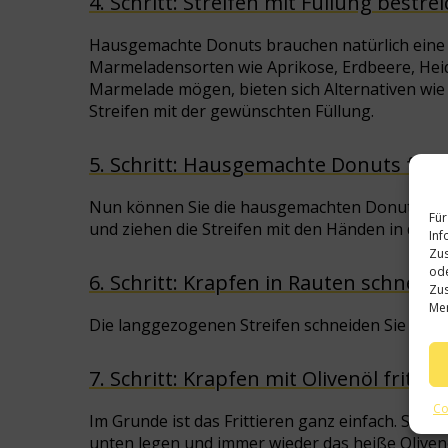
4. Schritt: Streifen mit Füllung bestre
Hausgemachte Donuts brauchen natürlich eine F
Marmeladensorten wie Aprikose, Erdbeere, Heid
Marmelade mögen, bieten sich Alternativen wie E
Streifen mit der gewünschten Füllung.
5. Schritt: Hausgemachte Donuts for
Nun können Sie die hausgemachten Donuts form
Für
und ziehen die Streifen mit den Händen in die L
Inf
Zus
ode
6. Schritt: Krapfen in Rauten schneid
Zus
Mer
Die langgezogenen Streifen schneiden Sie in Rau
7. Schritt: Krapfen mit Olivenöl frittie
Co
Im Grunde ist das Frittieren ganz einfach. Sie
unten legen und immer wieder das heiße Oliven