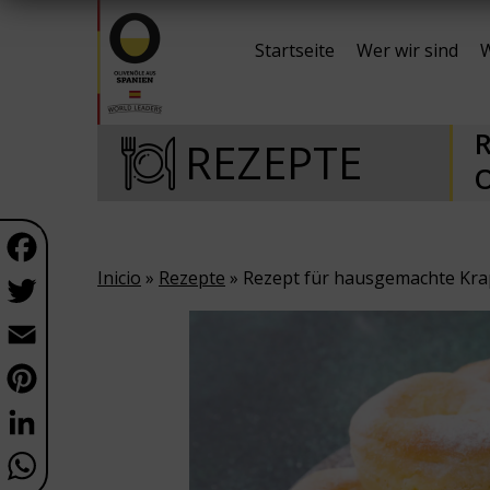
Startseite
Wer wir sind
W
R
REZEPTE
O
Facebook
Inicio
»
Rezepte
» Rezept für hausgemachte Krap
Twitter
Email
Pinterest
LinkedIn
WhatsApp