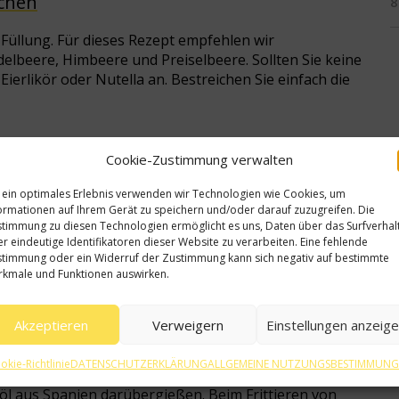
ichen
8
üllung. Für dieses Rezept empfehlen wir
elbeere, Himbeere und Preiselbeere. Sollten Sie keine
ierlikör oder Nutella an. Bestreichen Sie einfach die
men
Cookie-Zustimmung verwalten
en. Dafür drücken Sie die Enden leicht zusammen
 ein optimales Erlebnis verwenden wir Technologien wie Cookies, um
änge.
ormationen auf Ihrem Gerät zu speichern und/oder darauf zuzugreifen. Die
timmung zu diesen Technologien ermöglicht es uns, Daten über das Surfverhal
r eindeutige Identifikatoren dieser Website zu verarbeiten. Eine fehlende
en
timmung oder ein Widerruf der Zustimmung kann sich negativ auf bestimmte
kmale und Funktionen auswirken.
ten. Im Anschluss geht es an das Frittieren.
Akzeptieren
Verweigern
Einstellungen anzeig
ren
okie-Richtlinie
DATENSCHUTZERKLÄRUNG
ALLGEMEINE NUTZUNGSBESTIMMUN
 müssen die Krapfen nur mit der Marmeladenseite nach
öl aus Spanien darübergießen. Beim Frittieren von