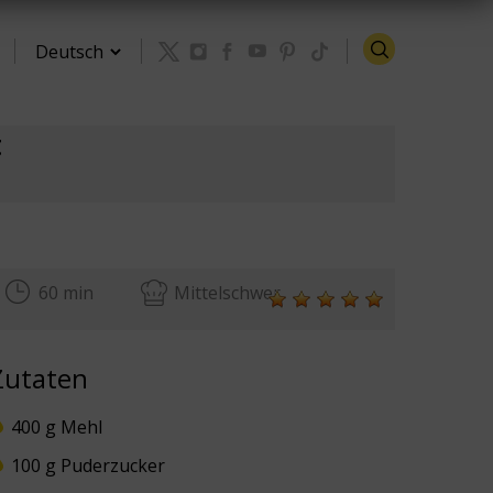
t
Zurück zu den Rezepten
60 min
Mittelschwer
Zutaten
400 g Mehl
100 g Puderzucker