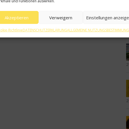
kmale und Funktionen auswirken.
Akzeptieren
Verweigern
Einstellungen anzeig
5
okie-Richtlinie
DATENSCHUTZERKLÄRUNG
ALLGEMEINE NUTZUNGSBESTIMMUN
2
2