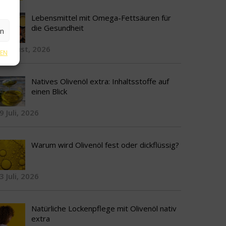
Lebensmittel mit Omega-Fettsäuren für
die Gesundheit
en
 August, 2026
GEN
Natives Olivenöl extra: Inhaltsstoffe auf
einen Blick
9 Juli, 2026
Warum wird Olivenöl fest oder dickflüssig?
3 Juli, 2026
Natürliche Lockenpflege mit Olivenöl nativ
extra