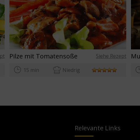
Pilze mit Tomatensoße
pt
Siehe Rezept
15 min
Niedrig
Relevante Links