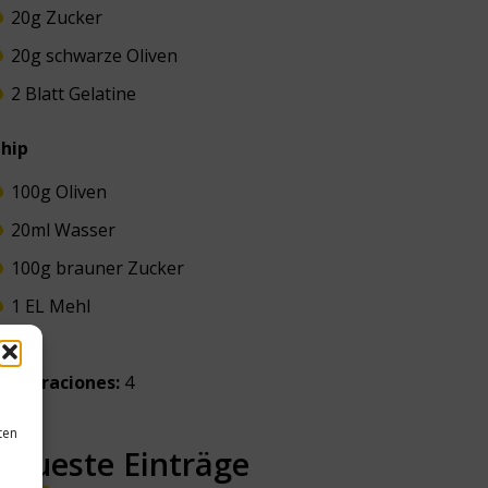
20g Zucker
20g schwarze Oliven
2 Blatt Gelatine
hip
100g Oliven
20ml Wasser
100g brauner Zucker
1 EL Mehl
º de raciones:
4
ten
Neueste Einträge