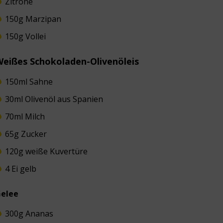
Zitrone
150g Marzipan
150g Vollei
eißes Schokoladen-Olivenöleis
150ml Sahne
30ml Olivenöl aus Spanien
70ml Milch
65g Zucker
120g weiße Kuvertüre
4 Ei gelb
elee
300g Ananas