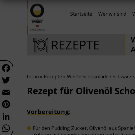
Startseite
Wer wir sind
W
W
REZEPTE
Facebook
Inicio
»
Rezepte
» Weiße Schokolade / Schwarze 
Twitter
Rezept
für
Olivenöl Sch
Email
Pinterest
Vorbereitung:
LinkedIn
WhatsApp
Für den Pudding Zucker, Olivenöl aus Spanie
Zutaten miteinander verrühren und in die he