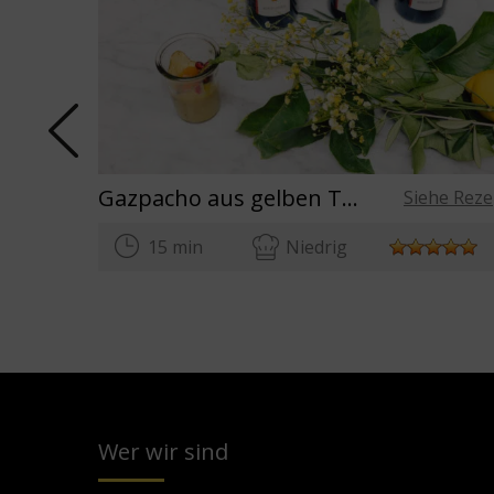
Gazpacho aus gelben Tomaten und Avocado, verziert mit Basilikum und Minze, mit Extra Natives Olivenöl aus Spanien. Haute Cuisine Rezepte de Benedikt Fauts.
Siehe Reze
15 min
Niedrig
Wer wir sind