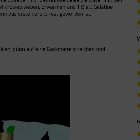
ine zugeben. Für das dunkle Gelee die Oliven mit dem
ikrosieb sieben. Erwärmen und 1 Blatt Gelatine
nn das erste bereits fest geworden ist.
W
mixen, dünn auf eine Backmatte streichen und
G