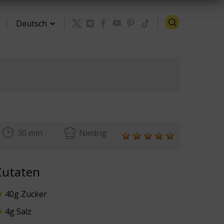
Zurück zu den Rezepten
30 min
Niedrig
Zutaten
40g Zucker
4g Salz