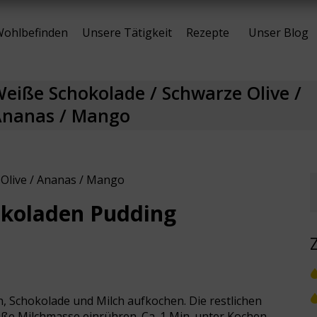
ohlbefinden
Unsere Tätigkeit
Rezepte
Unser Blog
eiße Schokolade / Schwarze Olive /
Ananas / Mango
Olive / Ananas / Mango
okoladen Pudding
n, Schokolade und Milch aufkochen. Die restlichen
iße Milchmasse einrühren. Ca. 1 Min. unter Kochen