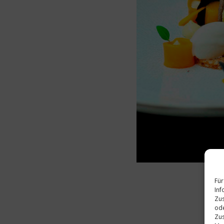
Für
Inf
Zus
ode
Zus