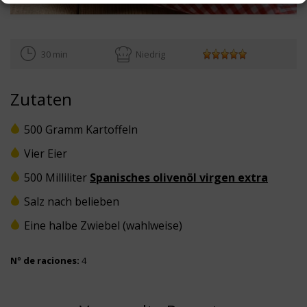
30 min
Niedrig
Zutaten
500 Gramm Kartoffeln
Vier Eier
500 Milliliter
Spanisches olivenöl virgen extra
Salz nach belieben
Eine halbe Zwiebel (wahlweise)
Nº de raciones:
4