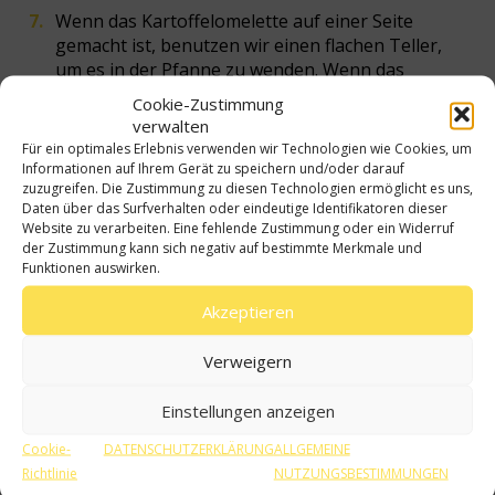
Wenn das Kartoffelomelette auf einer Seite
gemacht ist, benutzen wir einen flachen Teller,
um es in der Pfanne zu wenden. Wenn das
Kartoffelomelette auf beiden Seiten goldig ist,
Cookie-Zustimmung
nehmen wir es vom Herd und es ist fertig zum
verwalten
Verzehr.
Für ein optimales Erlebnis verwenden wir Technologien wie Cookies, um
Informationen auf Ihrem Gerät zu speichern und/oder darauf
zuzugreifen. Die Zustimmung zu diesen Technologien ermöglicht es uns,
Daten über das Surfverhalten oder eindeutige Identifikatoren dieser
Website zu verarbeiten. Eine fehlende Zustimmung oder ein Widerruf
der Zustimmung kann sich negativ auf bestimmte Merkmale und
Funktionen auswirken.
Akzeptieren
Verweigern
Einstellungen anzeigen
Cookie-
DATENSCHUTZERKLÄRUNG
ALLGEMEINE
Richtlinie
NUTZUNGSBESTIMMUNGEN