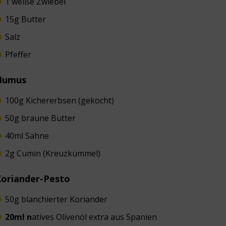
1 weiße Zwiebel
15g Butter
Salz
Pfeffer
Humus
100g Kichererbsen (gekocht)
50g braune Butter
40ml Sahne
2g Cumin (Kreuzkümmel)
Koriander-Pesto
50g blanchierter Koriander
20ml n
atives Olivenöl extra aus Spanien