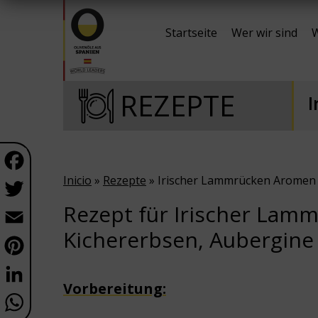
Startseite
Wer wir sind
W
REZEPTE
I
Facebook
Inicio
»
Rezepte
» Irischer Lammrücken Arome
Twitter
Rezept für Irischer La
Email
Kichererbsen, Aubergine
Pinterest
LinkedIn
Vorbereitung:
WhatsApp