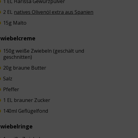
1 EL Harissa Gewürzpulver
2 EL
natives Olivenöl extra aus Spanien
15g Malto
Zwiebelcreme
150g weiße Zwiebeln (geschält und
geschnitten)
20g braune Butter
Salz
Pfeffer
1 EL brauner Zucker
140ml Geflügelfond
wiebelringe