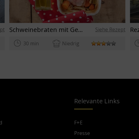
Schweinebraten mit Gemüse
pt
Siehe Rezept
30 min
Niedrig
Relevante Links
d
F+E
Presse