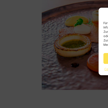
Für
Inf
Zus
ode
Zus
Mer
Co