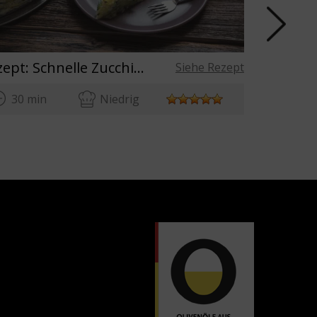
Rezept: Schnelle Zucchinitarte mit Olivenöl
Rheinisc
Siehe Rezept
30 min
Niedrig
15 mi