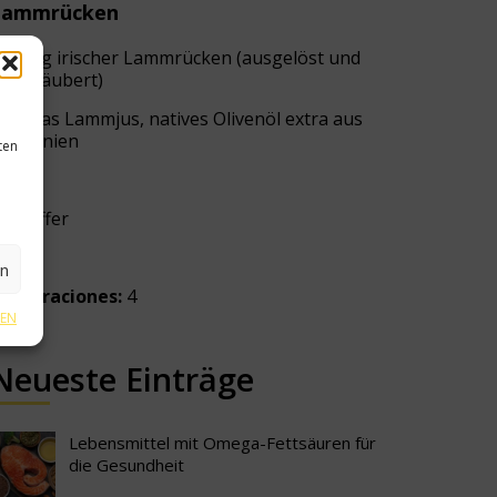
Lammrücken
600g irischer Lammrücken (ausgelöst und
gesäubert)
Etwas Lammjus, natives Olivenöl extra aus
Spanien
ten
Salz
Pfeffer
en
º de raciones:
4
GEN
Neueste Einträge
Lebensmittel mit Omega-Fettsäuren für
die Gesundheit