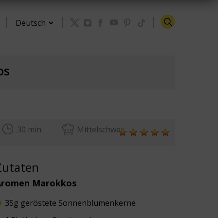
os
Zurück zu den Rezepten
30 min
Mittelschwer
Zutaten
Aromen Marokkos
35g geröstete Sonnenblumenkerne