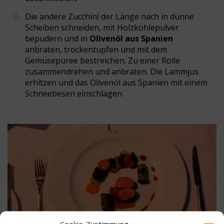
Die andere Zucchini der Länge nach in dünne
Scheiben schneiden, mit Holzkohlepulver
bepudern und in
Olivenöl aus Spanien
anbraten, trockentupfen und mit dem
Gemüsepüree bestreichen. Zu einer Rolle
zusammendrehen und anbraten. Die Lammjus
erhitzen und das Olivenöl aus Spanien mit einem
Schneebesen einschlagen.
Cookie-Zustimmung