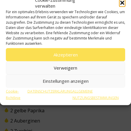
verwalten
Für ein optimales Erlebnis verwenden wir Technologien wie Cookies, um
Informationen auf Ihrem Gerät zu speichern und/oder darauf
zuzugreifen. Die Zustimmung zu diesen Technologien ermöglicht es uns,
30 min
Mittelschwer
Daten über das Surfverhalten oder eindeutige Identifikatoren dieser
Website zu verarbeiten. Eine fehlende Zustimmung oder ein Widerruf
der Zustimmung kann sich negativ auf bestimmte Merkmale und
Funktionen auswirken.
Zutaten
Akzeptieren
500g schierer Lammrücken
Verweigern
Olivenöl aus Spanien zum Braten
100ml Lammjus
Einstellungen anzeigen
30ml
natives Olivenöl extra aus Spanien
Cookie-
DATENSCHUTZERKLÄRUNG
ALLGEMEINE
Richtlinie
NUTZUNGSBESTIMMUNGEN
2 rote Paprika
2 gelbe Paprika
2 Auberginen