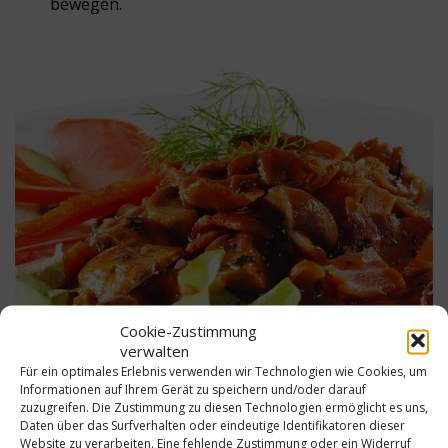
bewegen.
Cookie-Zustimmung
verwalten
Für ein optimales Erlebnis verwenden wir Technologien wie Cookies, um
Informationen auf Ihrem Gerät zu speichern und/oder darauf
zuzugreifen. Die Zustimmung zu diesen Technologien ermöglicht es uns,
Daten über das Surfverhalten oder eindeutige Identifikatoren dieser
Website zu verarbeiten. Eine fehlende Zustimmung oder ein Widerruf
15 min
Niedrig