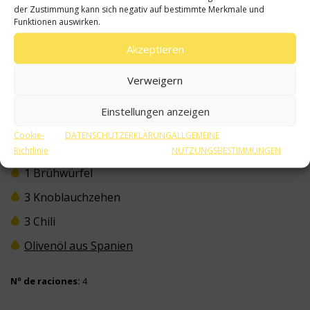
der Zustimmung kann sich negativ auf bestimmte Merkmale und
Funktionen auswirken.
Zutaten
Akzeptieren
500 Gramm Pilze
Verweigern
300 Gramm Tomatensoße
Einstellungen anzeigen
1 Zitrone
Cookie-
DATENSCHUTZERKLÄRUNG
ALLGEMEINE
1 Lorbeerblatt
Richtlinie
NUTZUNGSBESTIMMUNGEN
1 Brühwürfel
3 Knoblauchzehen
3 Chili
Olivenöl aus Spanien
Nº de raciones:
4