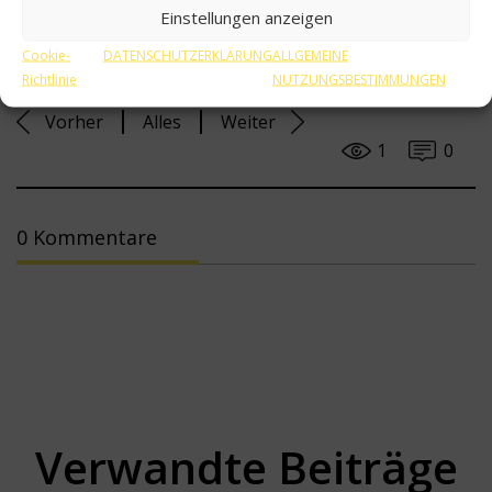
ein Unwohlsein des Tieres schnell zu bemerken und die
Einstellungen anzeigen
Dosierung anzupassen.
Cookie-
DATENSCHUTZERKLÄRUNG
ALLGEMEINE
Richtlinie
NUTZUNGSBESTIMMUNGEN
Vorher
Alles
Weiter
1
0
0 Kommentare
Verwandte Beiträge