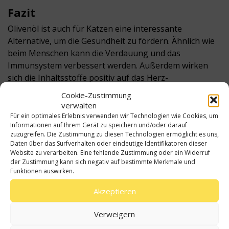
Fazit
Olivenöl
ist auch
für Katzen
eine interessante
Alternative, um die Gesundheit zu fördern. Ähnlich wie
beim Menschen kann die Verdauung und das
Immunsystem verbessert werden. Außerdem wirken
sich die Inhaltsstoffe positiv auf das Herz-
Kreislaufsystem der Vierbeiner aus. Die Vorteile wirken
Cookie-Zustimmung
sowohl bei Katzen als auch bei Hunden. Damit können
verwalten
die beliebtesten Haustiere der Deutschen von einem
Für ein optimales Erlebnis verwenden wir Technologien wie Cookies, um
Informationen auf Ihrem Gerät zu speichern und/oder darauf
jahrtausendealten Heilmittel profitieren.
zuzugreifen. Die Zustimmung zu diesen Technologien ermöglicht es uns,
Daten über das Surfverhalten oder eindeutige Identifikatoren dieser
Jedoch darf man es mit dem Guten nicht übertreiben.
Website zu verarbeiten. Eine fehlende Zustimmung oder ein Widerruf
Wenige Teelöffel pro Woche sind bereits ausreichend,
der Zustimmung kann sich negativ auf bestimmte Merkmale und
Funktionen auswirken.
um die positiven Eigenschaften zu spüren. Mehr darf es
nicht sein, denn sonst kann die Katze schnell über
Akzeptieren
Verdauungs- und Magenprobleme klagen. Jeder
Katzenbesitzer sollte seinen Vierbeiner sehr gut
Verweigern
beobachten, wenn
Katzen Olivenöl
verabreicht wird, um