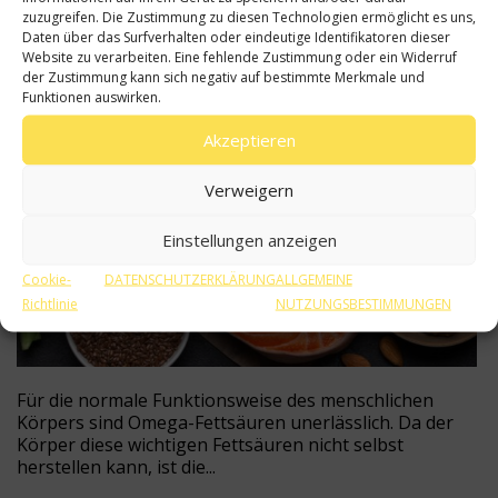
Lebensmittel mit Omega-Fettsäuren für die
zuzugreifen. Die Zustimmung zu diesen Technologien ermöglicht es uns,
Gesundheit
Daten über das Surfverhalten oder eindeutige Identifikatoren dieser
Website zu verarbeiten. Eine fehlende Zustimmung oder ein Widerruf
05
der Zustimmung kann sich negativ auf bestimmte Merkmale und
Funktionen auswirken.
Akzeptieren
AUG | 26
Verweigern
Einstellungen anzeigen
Cookie-
DATENSCHUTZERKLÄRUNG
ALLGEMEINE
Richtlinie
NUTZUNGSBESTIMMUNGEN
Für die normale Funktionsweise des menschlichen
Körpers sind Omega-Fettsäuren unerlässlich. Da der
Körper diese wichtigen Fettsäuren nicht selbst
herstellen kann, ist die...