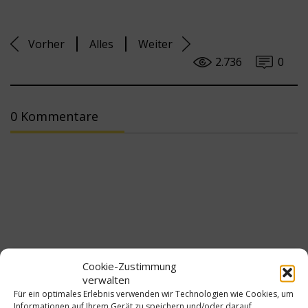
Vorher
Alles
Weiter
2.736
0
0 Kommentare
Verwandte Beiträge
Cookie-Zustimmung
verwalten
Für ein optimales Erlebnis verwenden wir Technologien wie Cookies, um
Informationen auf Ihrem Gerät zu speichern und/oder darauf