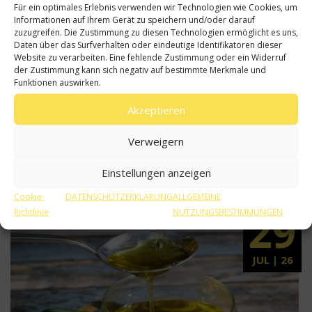
Für ein optimales Erlebnis verwenden wir Technologien wie Cookies, um
Körper diese wichtigen Fettsäuren nicht selbst
Informationen auf Ihrem Gerät zu speichern und/oder darauf
herstellen kann, ist die...
zuzugreifen. Die Zustimmung zu diesen Technologien ermöglicht es uns,
Daten über das Surfverhalten oder eindeutige Identifikatoren dieser
Website zu verarbeiten. Eine fehlende Zustimmung oder ein Widerruf
der Zustimmung kann sich negativ auf bestimmte Merkmale und
Lesen Sie mehr
Funktionen auswirken.
Akzeptieren
0
0
Verweigern
Einstellungen anzeigen
Natives Olivenöl extra: Inhaltsstoffe auf
einen Blick
Cookie-
DATENSCHUTZERKLÄRUNG
ALLGEMEINE
29
Richtlinie
NUTZUNGSBESTIMMUNGEN
JUL | 26