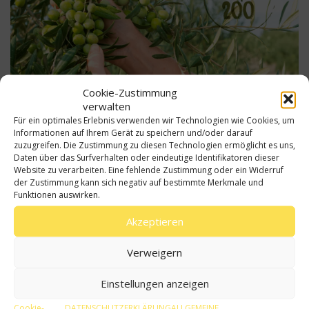
Cookie-Zustimmung
verwalten
Für ein optimales Erlebnis verwenden wir Technologien wie Cookies, um
Informationen auf Ihrem Gerät zu speichern und/oder darauf
zuzugreifen. Die Zustimmung zu diesen Technologien ermöglicht es uns,
Und da du nun alles über die weltweit führenden
Daten über das Surfverhalten oder eindeutige Identifikatoren dieser
Olivenöle aus Spanien weißt, laden wir dich ein, sie in
Website zu verarbeiten. Eine fehlende Zustimmung oder ein Widerruf
deiner eigenen Küche mit dieser großen Auswahl an
der Zustimmung kann sich negativ auf bestimmte Merkmale und
Funktionen auswirken.
köstlichen Rezepten in die Praxis umzusetzen.
Akzeptieren
Hier findest du
unsere Rezepte
Verweigern
Einstellungen anzeigen
Cookie-
DATENSCHUTZERKLÄRUNG
ALLGEMEINE