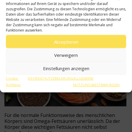
Informationen auf Ihrem Gerät zu speichern und/oder darauf
zuzugreifen. Die Zustimmung zu diesen Technologien ermöglicht es uns,
Lebensmittel mit Omega-Fettsäuren für die
Daten über das Surfverhalten oder eindeutige Identifikatoren dieser
Gesundheit
Website zu verarbeiten. Eine fehlende Zustimmung oder ein Widerruf
der Zustimmung kann sich negativ auf bestimmte Merkmale und
05
Funktionen auswirken.
Akzeptieren
AUG | 26
Verweigern
Einstellungen anzeigen
Cookie-
DATENSCHUTZERKLÄRUNG
ALLGEMEINE
Richtlinie
NUTZUNGSBESTIMMUNGEN
Für die normale Funktionsweise des menschlichen
Körpers sind Omega-Fettsäuren unerlässlich. Da der
Körper diese wichtigen Fettsäuren nicht selbst