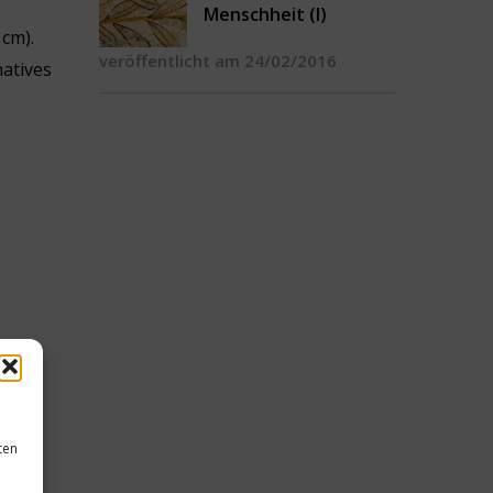
Menschheit (I)
 cm).
veröffentlicht am 24/02/2016
natives
ten