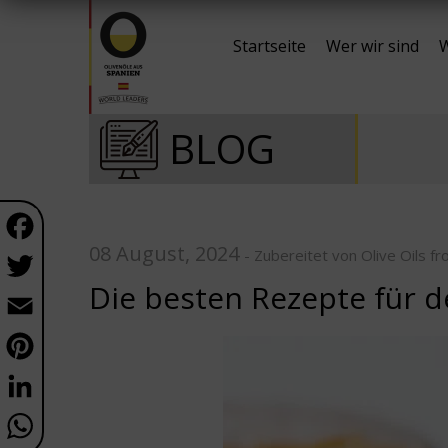
Startseite
Wer wir sind
W
BLOG
Facebook
08 August, 2024
Twitter
- Zubereitet von Olive Oils f
Die besten Rezepte für d
Email
Pinterest
LinkedIn
WhatsApp