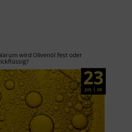
Warum wird Olivenöl fest oder
ickflüssig?
23
JUL | 26