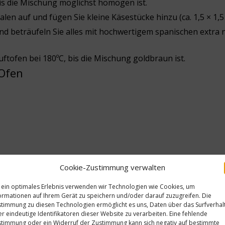
bis die Mischung möglichst homogen ist.
len auf und fügen Sie kleine Käsestücke hinzu (ca. 1,5 × 1,5
d beträufeln Sie alles mit hochwertigem spanischen extra 
ftofen bei 180ºC, bis die Mischung goldbraun ist.
 Ofen
Cookie-Zustimmung verwalten
 ein optimales Erlebnis verwenden wir Technologien wie Cookies, um
ormationen auf Ihrem Gerät zu speichern und/oder darauf zuzugreifen. Die
timmung zu diesen Technologien ermöglicht es uns, Daten über das Surfverhal
Schritt für Schritt zubereitet
r eindeutige Identifikatoren dieser Website zu verarbeiten. Eine fehlende
timmung oder ein Widerruf der Zustimmung kann sich negativ auf bestimmte