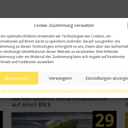
Cookie-Zustimmung verwalten
 ein optimales Erlebnis verwenden wir Technologien wie Cookies, um
ormationen auf Ihrem Gerät zu speichern und/oder darauf zuzugreifen. Die
timmung zu diesen Technologien ermöglicht es uns, Daten über das Surfverhal
r eindeutige Identifikatoren dieser Website zu verarbeiten. Eine fehlende
timmung oder ein Widerruf der Zustimmung kann sich negativ auf bestimmte
kmale und Funktionen auswirken.
Verwandte Beiträge
Akzeptieren
Verweigern
Einstellungen anzeig
okie-Richtlinie
DATENSCHUTZERKLÄRUNG
ALLGEMEINE NUTZUNGSBESTIMMUN
Natives Olivenöl extra: Inhaltsstoffe
auf einen Blick
d
5
29