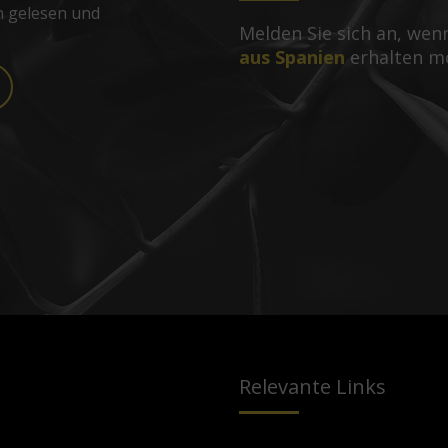
n gelesen und
Melden Sie sich an, we
aus Spanien
erhalten m
Relevante Links