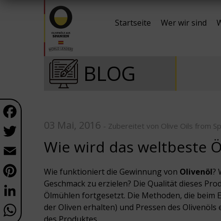
Startseite
Wer wir sind
W
BLOG
Facebook
03 Mai, 2016
Twitter
- Zubereitet von Olive Oils from Sp
Wie wird das weltbeste Öl
Email
Pinterest
Wie funktioniert die Gewinnung von
Olivenöl
? 
Geschmack zu erzielen? Die Qualität dieses Pro
LinkedIn
Ölmühlen fortgesetzt. Die Methoden, die beim E
WhatsApp
der Oliven erhalten) und Pressen des Olivenöls 
des Produktes.