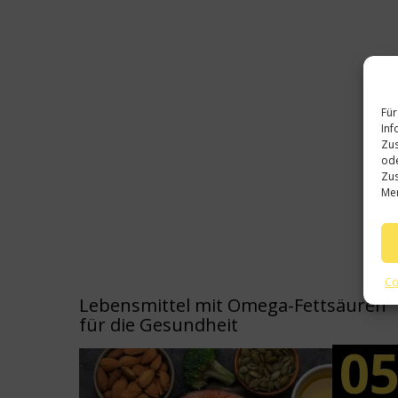
Für
Inf
Zus
ode
Zus
Mer
Co
Lebensmittel mit Omega-Fettsäuren
für die Gesundheit
0