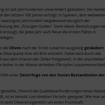
ng ist seit Jahrhunderten unverändert geblieben. Die meist
n den letzten 100 Jahren erfolgt. In Spanien, dem weltweite
s zwanzigste Jahrhundert wegweisend bezüglich der
winnung des „flüssigen Goldes“. Dank dieser Bemühungen w
 erzeugt, die jedes Jahr aufs Neue die ersten Plätze in
belegen.
n die
Oliven
nach der Ernte zunächst ausgiebig
gesäubert
e Olivenpaste bzw. ein Brei entsteht. Dabei wird durch das
 aus dem Inneren der Zellen freigesetzt. In der anschließe
die bisher in der Masse verteilten Öltropfen zusammenschlie
 Hilfe einer
Zentrifuge
von den festen Bestandteilen der
rgestellte, Olivenöl die Qualitätsanforderungen eines Nativ
llt, ist es bereits zum direkten Verzehr geeignet. Wie man a
h beim Olivenöl eigentlich um einen Fruchtsaft.