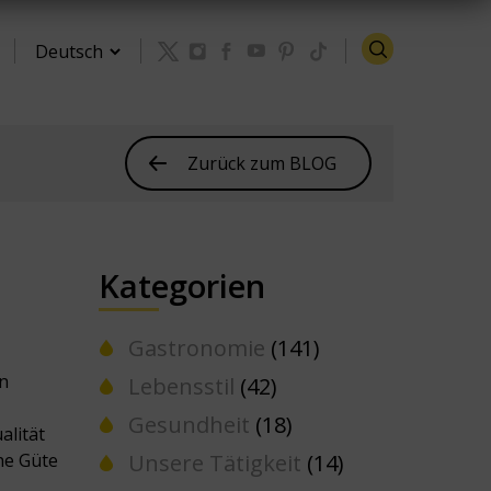
Zurück zum BLOG
Kategorien
Gastronomie
(141)
en
Lebensstil
(42)
Gesundheit
(18)
alität
he Güte
Unsere Tätigkeit
(14)