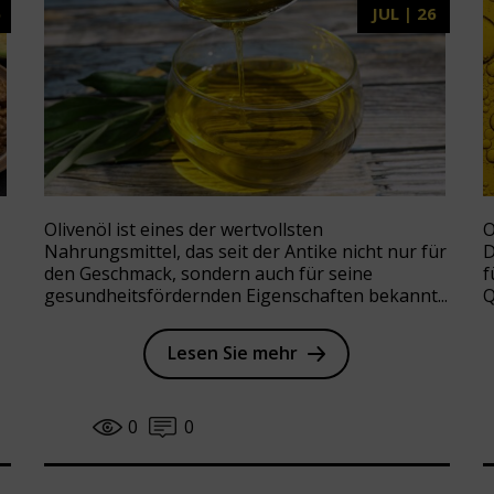
6
JUL | 26
Olivenöl ist eines der wertvollsten
O
Nahrungsmittel, das seit der Antike nicht nur für
D
den Geschmack, sondern auch für seine
f
gesundheitsfördernden Eigenschaften bekannt...
Q
Lesen Sie mehr
0
0