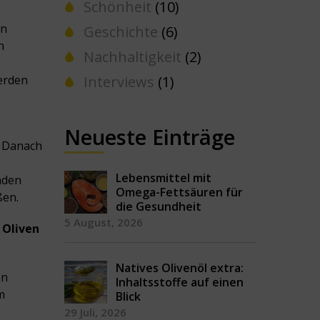
Schönheit
(10)
en
Geschichte
(6)
n
Nachhaltigkeit
(2)
erden
Interviews
(1)
Neueste Einträge
. Danach
Lebensmittel mit
nden
Omega-Fettsäuren für
ßen.
die Gesundheit
5 August, 2026
 Oliven
Natives Olivenöl extra:
en
Inhaltsstoffe auf einen
m
Blick
29 Juli, 2026