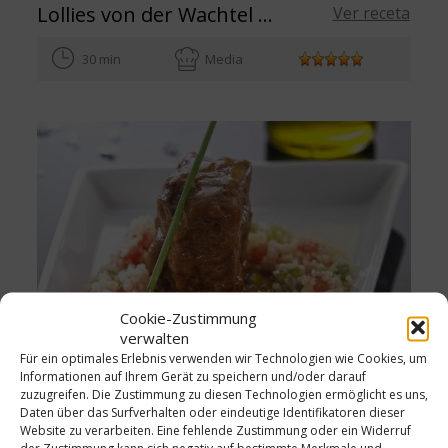
Lollies von der Wachtel mit Orangen-Zimt-Marinade
Ver receta
30 min
Media
Cookie-Zustimmung
verwalten
Für ein optimales Erlebnis verwenden wir Technologien wie Cookies, um
Informationen auf Ihrem Gerät zu speichern und/oder darauf
Kalbsbäckchen mit Vanille und Gemüse-Couscous
Ver receta
zuzugreifen. Die Zustimmung zu diesen Technologien ermöglicht es uns,
Daten über das Surfverhalten oder eindeutige Identifikatoren dieser
30 min
Media
Website zu verarbeiten. Eine fehlende Zustimmung oder ein Widerruf
der Zustimmung kann sich negativ auf bestimmte Merkmale und