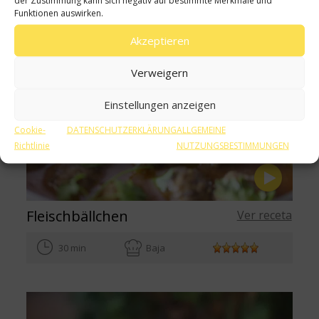
Funktionen auswirken.
Akzeptieren
Verweigern
Einstellungen anzeigen
Cookie-
DATENSCHUTZERKLÄRUNG
ALLGEMEINE
Richtlinie
NUTZUNGSBESTIMMUNGEN
Fleischbällchen
Ver receta
30 min
Baja