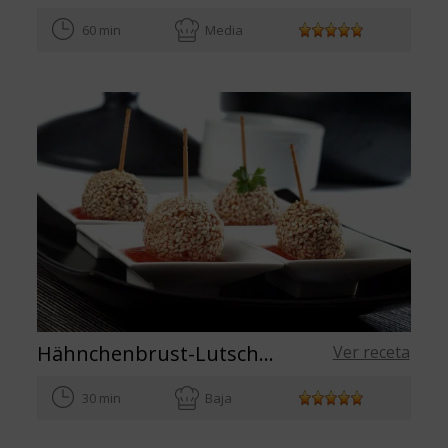
60 min
Media
Hähnchenbrust-Lutscher mit Tomatensoße
Ver receta
30 min
Baja