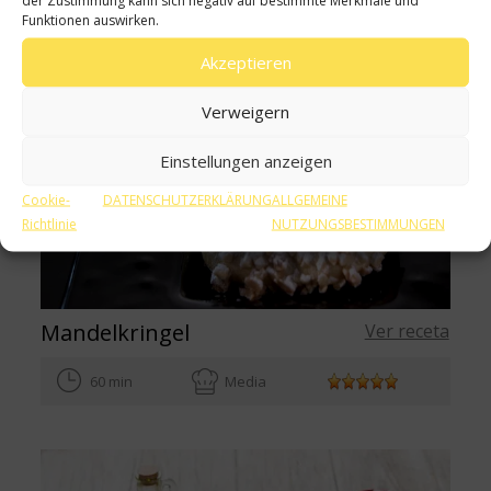
Funktionen auswirken.
Akzeptieren
Verweigern
Einstellungen anzeigen
Cookie-
DATENSCHUTZERKLÄRUNG
ALLGEMEINE
Richtlinie
NUTZUNGSBESTIMMUNGEN
Mandelkringel
Ver receta
60 min
Media