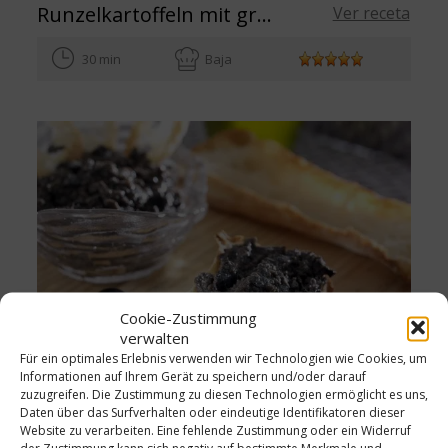
Runzelkartoffeln mit grünem und rotem Mojo
Ver receta
30 min
Baja
Cookie-Zustimmung
verwalten
Für ein optimales Erlebnis verwenden wir Technologien wie Cookies, um
Informationen auf Ihrem Gerät zu speichern und/oder darauf
Andalusische Olivenpaste
Ver receta
zuzugreifen. Die Zustimmung zu diesen Technologien ermöglicht es uns,
Daten über das Surfverhalten oder eindeutige Identifikatoren dieser
15 min
Media
Website zu verarbeiten. Eine fehlende Zustimmung oder ein Widerruf
der Zustimmung kann sich negativ auf bestimmte Merkmale und