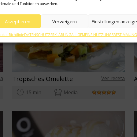
kmale und Funktionen auswirken.
Akzeptieren
Verweigern
Einstellungen anzeig
okie-Richtlinie
DATENSCHUTZERKLÄRUNG
ALLGEMEINE NUTZUNGSBESTIMMUN
Tropisches Omelette
ta
Ver receta
15 min
Media