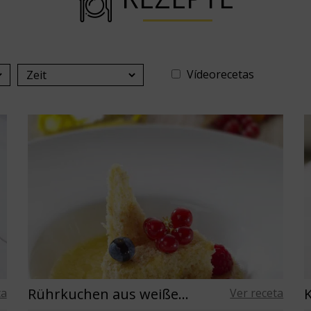
Vídeorecetas
Rührkuchen aus weißer Schokolade mit Ananassuppe und leicht angebratenen Beeren
ta
Ver receta