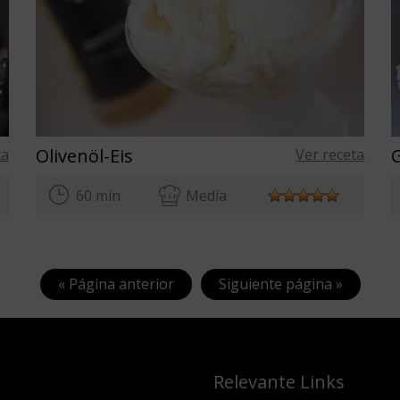
Olivenöl-Eis
ta
Ver receta
60 min
Media
« Página anterior
Siguiente página »
Relevante Links