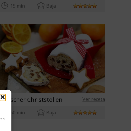
15 min
Baja
Deutscher Christstollen
Ver receta
60 min
Baja
ten