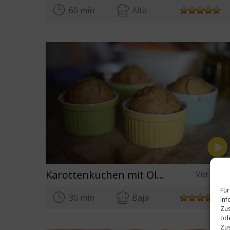
60 min
Alta
Karottenkuchen mit Olivenöl
Ver rece
Für
30 min
Baja
Inf
Zus
ode
Zus