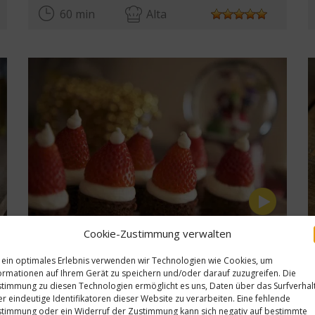
60 min
Alta
Cookie-Zustimmung verwalten
Schokoladenkuchen mit Olivenöl
ta
Ver receta
 ein optimales Erlebnis verwenden wir Technologien wie Cookies, um
60 min
Media
ormationen auf Ihrem Gerät zu speichern und/oder darauf zuzugreifen. Die
timmung zu diesen Technologien ermöglicht es uns, Daten über das Surfverhal
r eindeutige Identifikatoren dieser Website zu verarbeiten. Eine fehlende
timmung oder ein Widerruf der Zustimmung kann sich negativ auf bestimmte