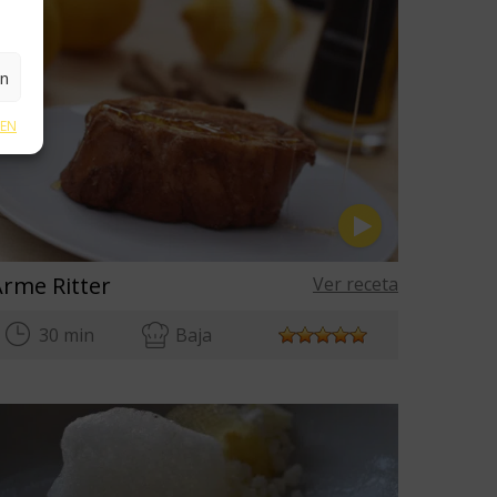
en
GEN
Arme Ritter
Ver receta
30 min
Baja