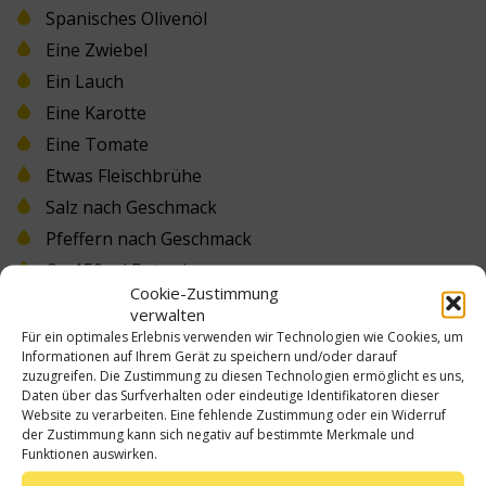
Spanisches Olivenöl
Eine Zwiebel
Ein Lauch
Eine Karotte
Eine Tomate
Etwas Fleischbrühe
Salz nach Geschmack
Pfeffern nach Geschmack
Ca. 150 ml Rotwein
Cookie-Zustimmung
Ein Esslöffel Mehl oder Speisestärke
verwalten
Für ein optimales Erlebnis verwenden wir Technologien wie Cookies, um
Informationen auf Ihrem Gerät zu speichern und/oder darauf
zuzugreifen. Die Zustimmung zu diesen Technologien ermöglicht es uns,
Wie man Rindfleischeintopf mit Rotwein Schritt
Daten über das Surfverhalten oder eindeutige Identifikatoren dieser
für Schritt kocht
Website zu verarbeiten. Eine fehlende Zustimmung oder ein Widerruf
der Zustimmung kann sich negativ auf bestimmte Merkmale und
Zuerst die Zwiebel schälen und in feine Scheiben
Funktionen auswirken.
schneiden.