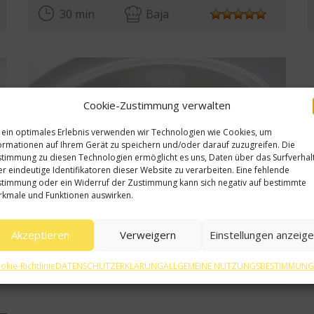
30 min
Baja
Cookie-Zustimmung verwalten
 ein optimales Erlebnis verwenden wir Technologien wie Cookies, um
ormationen auf Ihrem Gerät zu speichern und/oder darauf zuzugreifen. Die
timmung zu diesen Technologien ermöglicht es uns, Daten über das Surfverhal
r eindeutige Identifikatoren dieser Website zu verarbeiten. Eine fehlende
timmung oder ein Widerruf der Zustimmung kann sich negativ auf bestimmte
kmale und Funktionen auswirken.
Akzeptieren
Verweigern
Einstellungen anzeig
Crab -Tartar mit Ahornsirup und Litschi
ta
Ver receta
okie-Richtlinie
DATENSCHUTZERKLÄRUNG
ALLGEMEINE NUTZUNGSBESTIMMUN
30 min
Media