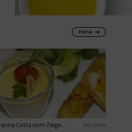
Filtrar
Panna Cotta vom Ziegenkäse mit Quitten-Crostini und Wintersalat
Ver receta