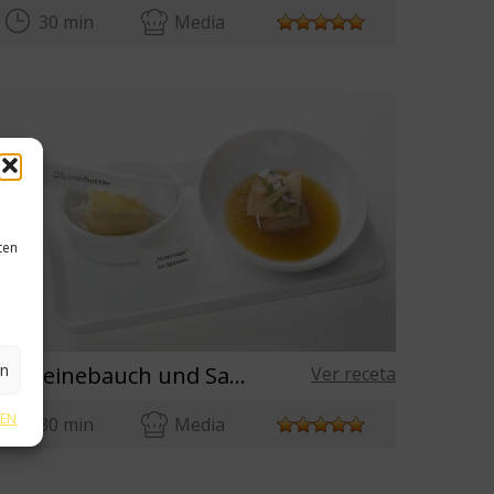
30 min
Media
ten
en
Schweinebauch und Sardine mit Pellkartoffel und Olivenölbutter
Ver receta
GEN
30 min
Media