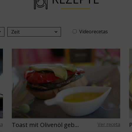
Vídeorecetas
Toast mit Olivenöl gebackenem Gemüse
ta
Ver receta