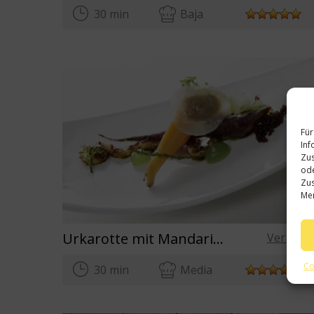
30 min
Baja
Für
Inf
Zus
ode
Zus
Mer
Urkarotte mit Mandarine
Ver rece
Co
30 min
Media