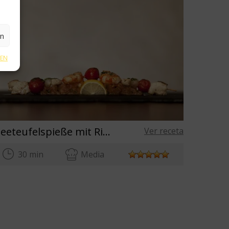
en
GEN
Seeteufelspieße mit Riesengarnelen
Ver receta
30 min
Media