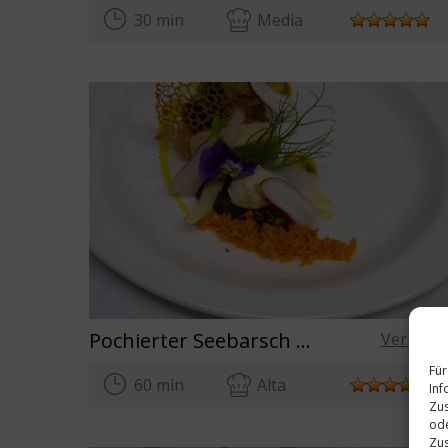
30 min
Media
Pochierter Seebarsch mit Speck
Ver rece
Für
60 min
Alta
Inf
Zus
ode
Zus