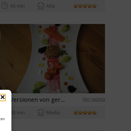
60 min
Alta
Drei Versionen von geräuchertem Lachs
Ver receta
30 min
Media
ten