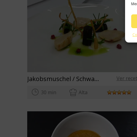
Mer
Co
Jakobsmuschel / Schwarzwurzel / Schnittlauch
Ver rece
30 min
Alta