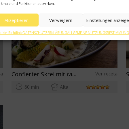
kmale und Funktionen auswirken.
Akzeptieren
Verweigern
Einstellungen anzeig
okie-Richtlinie
DATENSCHUTZERKLÄRUNG
ALLGEMEINE NUTZUNGSBESTIMMUN
Confierter Skrei mit raz El-Hanout-sauce und gebackener topinambur
ta
Ver receta
60 min
Alta