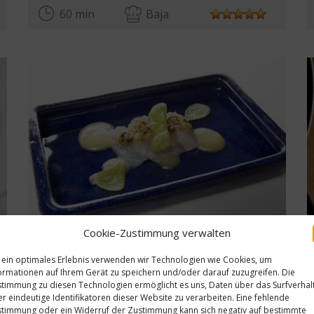
60 min
Baja
Cookie-Zustimmung verwalten
Olivenöl aus Spanien, Yuzu mit Combava
ta
Ver receta
 ein optimales Erlebnis verwenden wir Technologien wie Cookies, um
30 min
Media
ormationen auf Ihrem Gerät zu speichern und/oder darauf zuzugreifen. Die
timmung zu diesen Technologien ermöglicht es uns, Daten über das Surfverhal
r eindeutige Identifikatoren dieser Website zu verarbeiten. Eine fehlende
timmung oder ein Widerruf der Zustimmung kann sich negativ auf bestimmte