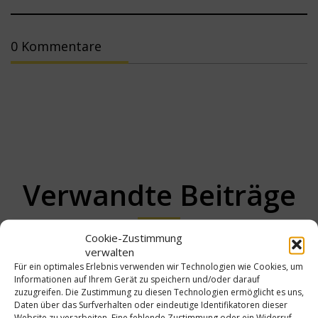
0 Kommentare
Verwandte Beiträge
Cookie-Zustimmung
verwalten
Lebensmittel mit Omega-Fettsäuren für die
Für ein optimales Erlebnis verwenden wir Technologien wie Cookies, um
Gesundheit
Informationen auf Ihrem Gerät zu speichern und/oder darauf
05
zuzugreifen. Die Zustimmung zu diesen Technologien ermöglicht es uns,
Daten über das Surfverhalten oder eindeutige Identifikatoren dieser
Website zu verarbeiten. Eine fehlende Zustimmung oder ein Widerruf