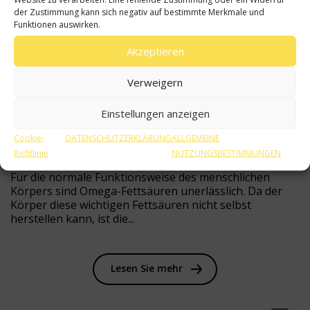
der Zustimmung kann sich negativ auf bestimmte Merkmale und
AUG | 26
Funktionen auswirken.
Akzeptieren
Verweigern
Einstellungen anzeigen
Cookie-
DATENSCHUTZERKLÄRUNG
ALLGEMEINE
Richtlinie
NUTZUNGSBESTIMMUNGEN
Für die normale Funktionsweise des menschlichen
Körpers sind Omega-Fettsäuren unerlässlich. Da der
Körper diese wichtigen Fettsäuren nicht selbst
herstellen kann, ist die...
Lesen Sie mehr