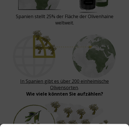
Spanien stellt 25% der Fläche der Olivenhaine
weltweit.
In Spanien gibt es über 200 einheimische
Olivensorten
.
Wie viele könnten Sie aufzählen?