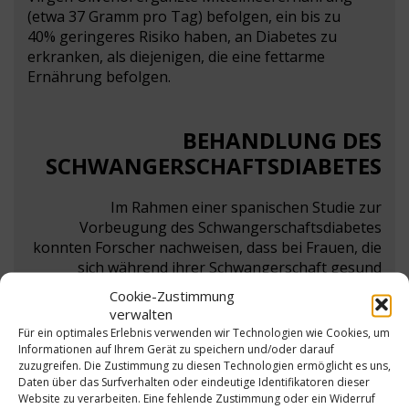
(etwa 37 Gramm pro Tag) befolgen, ein bis zu
40% geringeres Risiko haben, an Diabetes zu
erkranken, als diejenigen, die eine fettarme
Ernährung befolgen.
BEHANDLUNG DES
SCHWANGERSCHAFTSDIABETES
Im Rahmen einer spanischen Studie zur
Vorbeugung des Schwangerschaftsdiabetes
konnten Forscher nachweisen, dass bei Frauen, die
sich während ihrer Schwangerschaft gesund
ernährten und hierbei vor allem extra natives
Cookie-Zustimmung
Olivenöl konsumierten, ein bis zu 30 % geringeres
verwalten
Risiko für einen Schwangerschaftsdiabetes
Für ein optimales Erlebnis verwenden wir Technologien wie Cookies, um
bestand. Außerdem konnten sie zeigen, dass die
Informationen auf Ihrem Gerät zu speichern und/oder darauf
zuzugreifen. Die Zustimmung zu diesen Technologien ermöglicht es uns,
Gesundheit der von diesen Frauen zur Welt
Daten über das Surfverhalten oder eindeutige Identifikatoren dieser
gebrachten Kinder ebenfalls profitierte, da die
Website zu verarbeiten. Eine fehlende Zustimmung oder ein Widerruf
Anzahl und die Dauer der Krankenhausaufenthalte