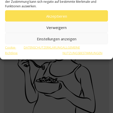
der Zustimmung kann sich negativ auf bestimmte Merkmale und
– unabhängig vom Grund der Einweisung –
Funktionen auswirken.
während der ersten zwei Lebensjahre erheblich
Akzeptieren
zurückging.
Verweigern
Einstellungen anzeigen
Cookie-
DATENSCHUTZERKLÄRUNG
ALLGEMEINE
Richtlinie
NUTZUNGSBESTIMMUNGEN