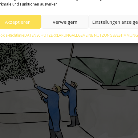
kmale und Funktionen auswirken.
Akzeptieren
Verweigern
Einstellungen anzeig
okie-Richtlinie
DATENSCHUTZERKLÄRUNG
ALLGEMEINE NUTZUNGSBESTIMMUN