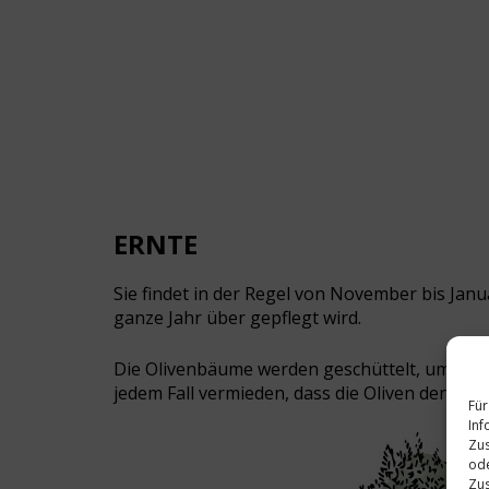
ERNTE
Sie findet in der Regel von November bis Jan
ganze Jahr über gepflegt wird.
Die Olivenbäume werden geschüttelt, um die F
jedem Fall vermieden, dass die Oliven den Bo
Für
Inf
Zus
ode
Zus