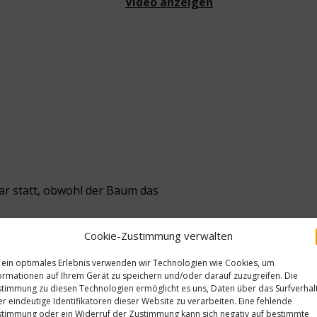
Video anzeigen
uar statt, obwohl der Baum das
Cookie-Zustimmung verwalten
rüchte zu lösen. Dabei wird in
den berühren.
 ein optimales Erlebnis verwenden wir Technologien wie Cookies, um
ormationen auf Ihrem Gerät zu speichern und/oder darauf zuzugreifen. Die
timmung zu diesen Technologien ermöglicht es uns, Daten über das Surfverhal
r eindeutige Identifikatoren dieser Website zu verarbeiten. Eine fehlende
timmung oder ein Widerruf der Zustimmung kann sich negativ auf bestimmte