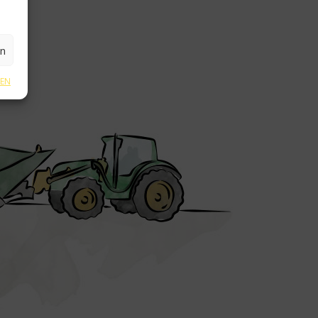
en
GEN