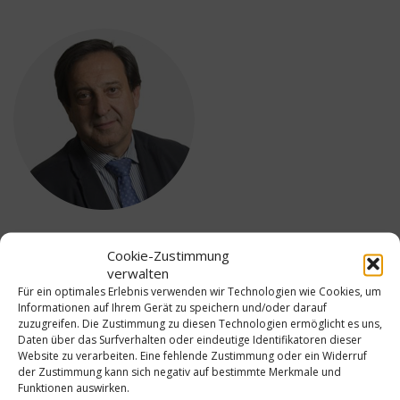
Pedro Barato Triguero
Cookie-Zustimmung
verwalten
Präsident
Für ein optimales Erlebnis verwenden wir Technologien wie Cookies, um
Informationen auf Ihrem Gerät zu speichern und/oder darauf
Seit der Gründung im Jahr 2002 belegt Pedro
zuzugreifen. Die Zustimmung zu diesen Technologien ermöglicht es uns,
Barato Triguero das Amt als Präsident der
Daten über das Surfverhalten oder eindeutige Identifikatoren dieser
Organisation des Branchenübergreifenden
Website zu verarbeiten. Eine fehlende Zustimmung oder ein Widerruf
Verbands für spanisches Olivenöl. Er besitzt ein
der Zustimmung kann sich negativ auf bestimmte Merkmale und
Diplom in Rechtswissenschaften und war 1997-
Funktionen auswirken.