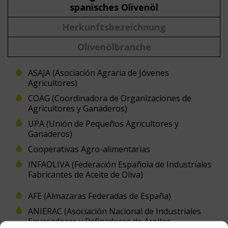
spanisches Olivenöl
Herkunftsbezeichnung
Olivenölbranche
ASAJA (Asociación Agraria de Jóvenes
Agricultores)
COAG (Coordinadora de Organizaciones de
Agricultores y Ganaderos)
UPA (Unión de Pequeños Agricultores y
Ganaderos)
Cooperativas Agro-alimentarias
INFAOLIVA (Federación Española de Industriales
Fabricantes de Aceite de Oliva)
AFE (Almazaras Federadas de España)
ANIERAC (Asociación Nacional de Industriales
Envasadores y Refinadores de Aceites