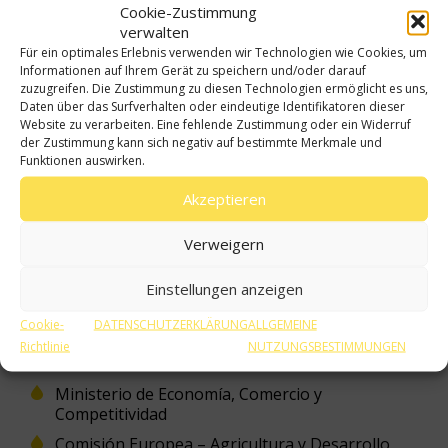
Comestibles)
Cookie-Zustimmung
verwalten
ASOLIVA (Asociación Española de la Industria y
Für ein optimales Erlebnis verwenden wir Technologien wie Cookies, um
el Comercio Exportador del Aceite de Oliva)
Informationen auf Ihrem Gerät zu speichern und/oder darauf
zuzugreifen. Die Zustimmung zu diesen Technologien ermöglicht es uns,
Daten über das Surfverhalten oder eindeutige Identifikatoren dieser
Website zu verarbeiten. Eine fehlende Zustimmung oder ein Widerruf
der Zustimmung kann sich negativ auf bestimmte Merkmale und
Funktionen auswirken.
Behörden
Akzeptieren
Institutionen
Verweigern
F+E
Einstellungen anzeigen
Fachmedien
Cookie-
DATENSCHUTZERKLÄRUNG
ALLGEMEINE
Ministerio de Agricultura, Alimentación y Medio
Richtlinie
NUTZUNGSBESTIMMUNGEN
Ambiente
Ministerio de Economía, Comercio y
Competitividad
Comisión Europea – Agricultura y Desarrollo